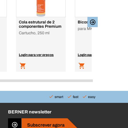
Cola estrutural de 2
Bicos
componentes Premium
para MK50
Cartucho, 250 ml
Login para ver preços
Login para ver preços
smart
fast
easy
BERNER newsletter
Subscrever agora