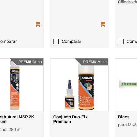
Cilindro d
omparar
Comparar
Comp
PREMIUMline
PREMIUMline
estrutural MSP 2K
Conjunto Duo-Fix
Bicos
ium
Premium
para MK5
cho, 280 ml