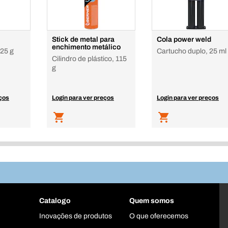
Stick de metal para
Cola power weld
enchimento metálico
25 g
Cartucho duplo, 25 ml
Cilindro de plástico, 115
g
eços
Login para ver preços
Login para ver preços
Catalogo
Quem somos
Inovações de produtos
O que oferecemos