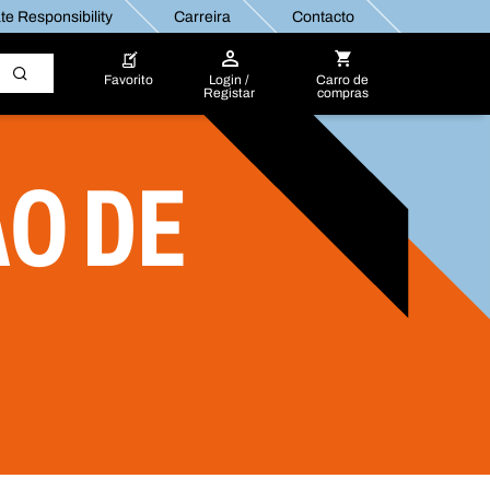
e Responsibility
Carreira
Contacto
Favorito
Login /
Carro de
Registar
compras
O DE