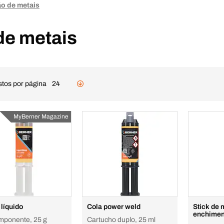
ão de metais
de metais
stos por página
24
MyBerner Magazine
 líquido
Cola power weld
Stick de 
enchimen
mponente, 25 g
Cartucho duplo, 25 ml