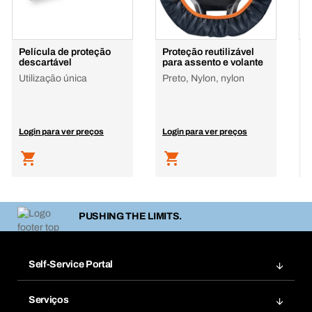
Película de proteção
Proteção reutilizável
P
descartável
para assento e volante
B
Utilização única
Preto, Nylon, nylon
Login para ver preços
Login para ver preços
L
PUSHING THE LIMITS.
Self-Service Portal
Encomendas
Serviços
Facturas