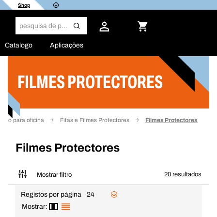
Shop
Catalogo
Aplicações
FILMES PROTECTORES
Filtro
nto para oficina
Fitas e Filmes Protectores
Filmes Protectores
Filmes Protectores
20 resultados
Mostrar filtro
Registos por página
24
Mostrar: