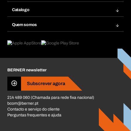
Bera Modul
Favoritos
Catalogo
Bera Smart
Re-Encomendar
Inovações de produtos
Base Dados Químicos
Quem somos
Subscrições
Aplicações
eProcurement
O que oferecemos
Pós-Venda
Product Compliance
Guia de Produtos
O que nos move
Livro Reclamações Electrónico
Responsabilidade Corporativa
Carreira
BERNER newsletter
Business Conduct
Subscrever agora
214 489 060 (Chamada para rede fixa nacional)
bcom@berner.pt
Contacto e serviço do cliente
Perguntas frequentes e ajuda