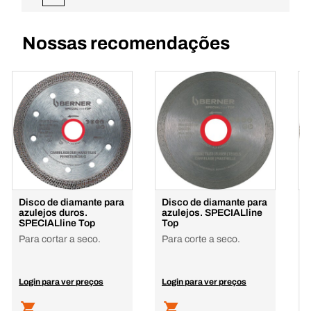
Nossas recomendações
Disco de diamante para
Disco de diamante para
D
azulejos duros.
azulejos. SPECIALline
a
SPECIALline Top
Top
S
Para cortar a seco.
Para corte a seco.
P
Login para ver preços
Login para ver preços
L