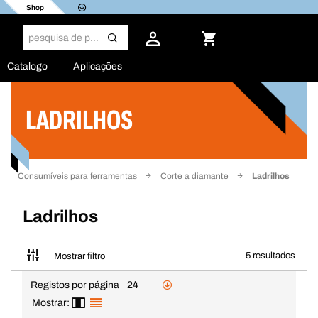
Shop
Catalogo
Aplicações
LADRILHOS
Filtro
Consumíveis para ferramentas
Corte a diamante
Ladrilhos
Ladrilhos
5 resultados
Mostrar filtro
Registos por página
24
Mostrar: