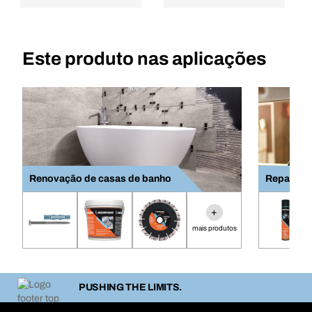
Este produto nas aplicações
Renovação de casas de banho
Reparaçã
+
mais produtos
PUSHING THE LIMITS.