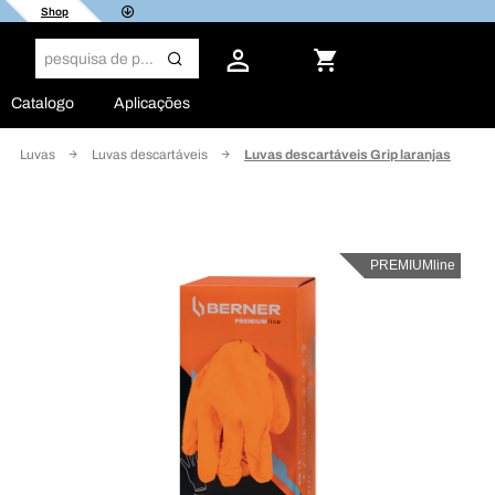
Shop
Catalogo
Aplicações
Luvas
Luvas descartáveis
Luvas descartáveis Grip laranjas
PREMIUMline