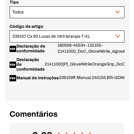
Tipo
Todos
Código de artigo
339157 Cx 90 Luvas de nitril laranjas T-XL
180558-45534-132155-
Declaração de
conformidade
21411000_DoC_GloveNitrile_signed.pdf
Declaração
21411000[P]_GloveNitrileOrangeGrip_DoC_sign
de
conformidade
339159ff-Manual 240155 BR-GDNIT-N
Manual de instruções
Comentários