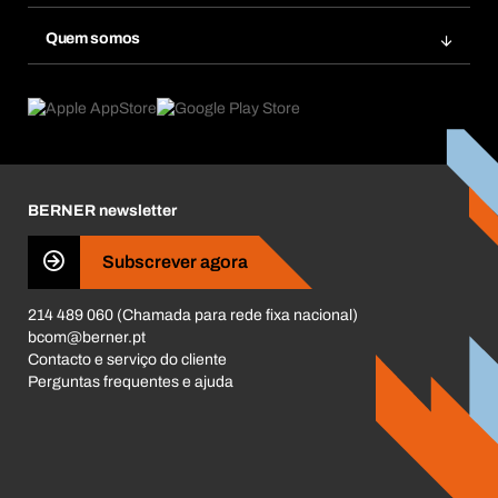
Re-Encomendar
Inovações de produtos
Base Dados Químicos
Quem somos
Subscrições
Aplicações
eProcurement
O que oferecemos
Pós-Venda
Product Compliance
Guia de Produtos
O que nos move
Livro Reclamações Electrónico
Responsabilidade Corporativa
Carreira
BERNER newsletter
Business Conduct
Subscrever agora
214 489 060 (Chamada para rede fixa nacional)
bcom@berner.pt
Contacto e serviço do cliente
Perguntas frequentes e ajuda