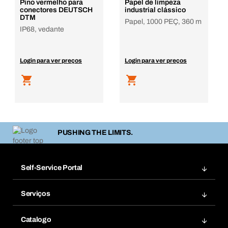
Pino vermelho para
Papel de limpeza
conectores DEUTSCH
industrial clássico
DTM
Papel, 1000 PEÇ, 360 m
IP68, vedante
Login para ver preços
Login para ver preços
PUSHING THE LIMITS.
Self-Service Portal
Encomendas
Serviços
Facturas
Bera Modul
Favoritos
Catalogo
Bera Smart