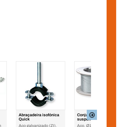
Abraçadeira isofónica
Conjunto de cabos para
Quick
suspensão pendular
m
Aço galvanizado (ZI),
Aço, Ø1,5-Ø2,5.