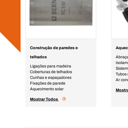
Construção de paredes e
Aquec
telhados
Abraça
Isolam
Ligações para madeira
Sistem
Coberturas de telhados
Tubos 
Cunhas e espaçadores
Ar con
Fixações de parede
Aquecimento solar
Mostr
Mostrar Todos