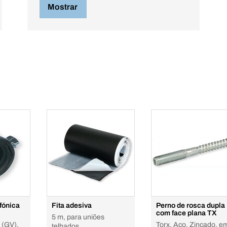
Mostrar
fónica
Fita adesiva
Perno de rosca dupla
com face plana TX
5 m, para uniões
 (GV),
Torx, Aço, Zincado, e
telhados