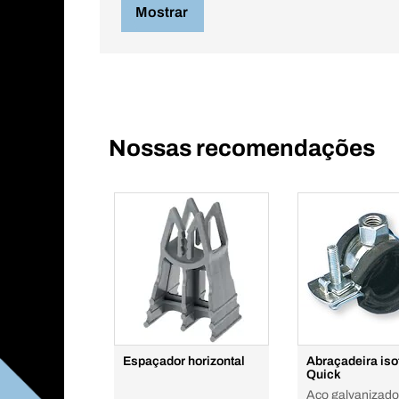
Mostrar
Nossas recomendações
Espaçador horizontal
Abraçadeira iso
Quick
Aço galvanizado