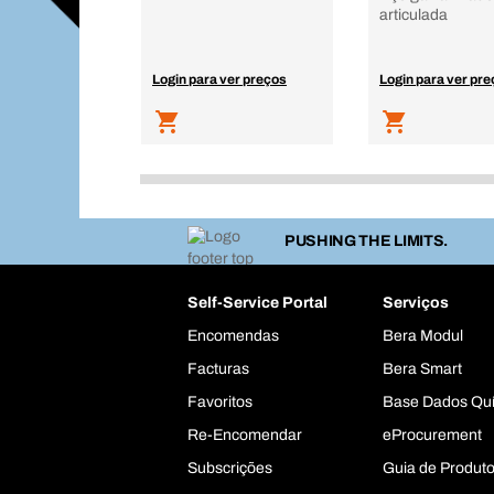
articulada
Login para ver preços
Login para ver pr
PUSHING THE LIMITS.
Self-Service Portal
Serviços
Encomendas
Bera Modul
Facturas
Bera Smart
Favoritos
Base Dados Qu
Re-Encomendar
eProcurement
Subscrições
Guia de Produt