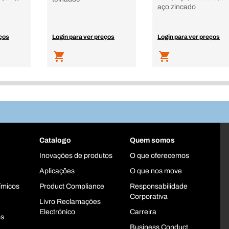
aço zincado
eços
Login para ver preços
Login para ver preços
Catalogo
Quem somos
Inovações de produtos
O que oferecemos
Aplicações
O que nos move
ímicos
Product Compliance
Responsabilidade
Corporativa
Livro Reclamações
Electrónico
Carreira
os
Business Conduct