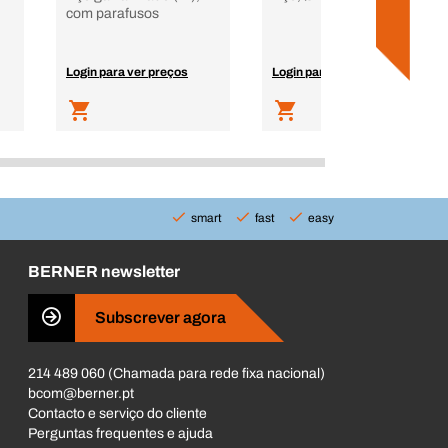
com parafusos
Login para ver preços
Login para ver preços
smart
fast
easy
BERNER newsletter
Subscrever agora
214 489 060 (Chamada para rede fixa nacional)
bcom@berner.pt
Contacto e serviço do cliente
Perguntas frequentes e ajuda