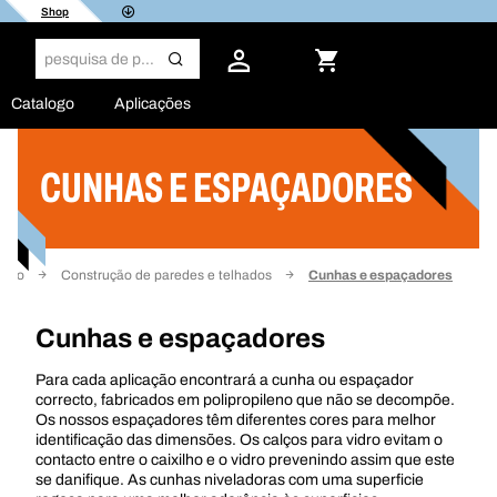
Shop
Catalogo
Aplicações
CUNHAS E ESPAÇADORES
Filtro
ução
Construção de paredes e telhados
Cunhas e espaçadores
Cunhas e espaçadores
Para cada aplicação encontrará a cunha ou espaçador
correcto, fabricados em polipropileno que não se decompõe.
Os nossos espaçadores têm diferentes cores para melhor
identificação das dimensões. Os calços para vidro evitam o
contacto entre o caixilho e o vidro prevenindo assim que este
se danifique. As cunhas niveladoras com uma superficie