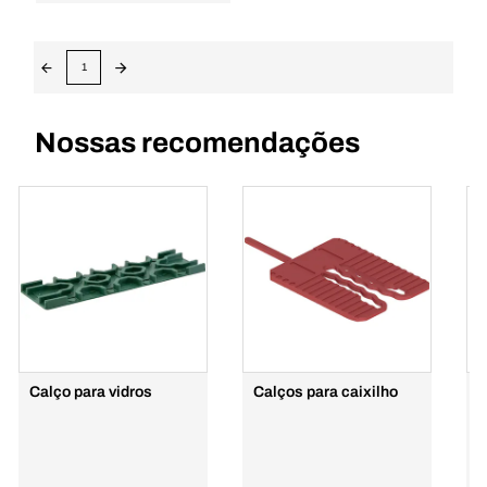
1
Nossas recomendações
Calço para vidros
Calços para caixilho
E
2