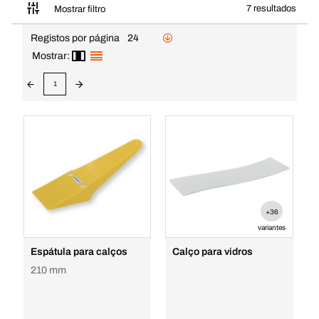
7 resultados
Mostrar filtro
Registos por página
24
Mostrar:
1
+36
variantes
Espátula para calços
Calço para vidros
210 mm