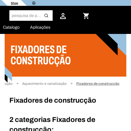
Shop
Catalogo
Aplicações
FIXADORES DE
Filtro
CONSTRUCÇÃO
strução
Aquecimento e canalização
Fixadores de construcção
Fixadores de construcção
2 categorias
Fixadores de
construcção: