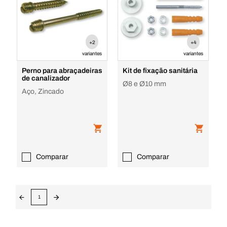
+2
+4
variantes
variantes
Perno para abraçadeiras
Kit de fixação sanitária
de canalizador
Ø8 e Ø10 mm
Aço, Zincado
Comparar
Comparar
1