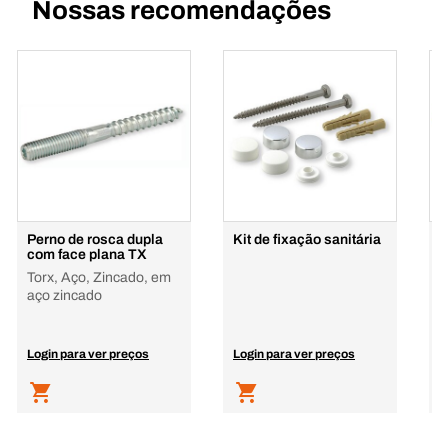
Nossas recomendações
Perno de rosca dupla
Kit de fixação sanitária
P
com face plana TX
a
c
Torx, Aço, Zincado, em
A
aço zincado
Login para ver preços
Login para ver preços
L