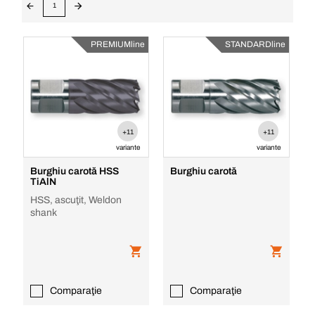
1
PREMIUMline
STANDARDline
+11
+11
variante
variante
Burghiu carotă HSS
Burghiu carotă
TiAlN
HSS, ascuţit, Weldon
shank
Comparaţie
Comparaţie