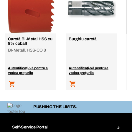
Carotă Bi-Metal HSS cu
Burghiu carotă
P
8% cobalt
BI-Metall, HSS-CO 8
Autentificaţi-vă pentru a
Autentificaţi-vă pentru a
A
vedea preţurile
vedea preţurile
v
PUSHING THE LIMITS.
Self-Service Portal