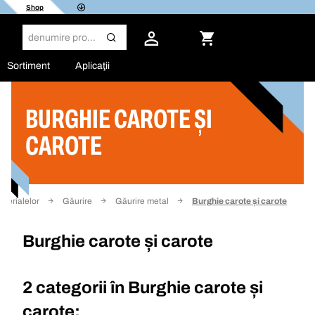
Shop
Sortiment
Aplicaţii
BURGHIE CAROTE ȘI
Filtru
CAROTE
aterialelor
Găurire
Găurire metal
Burghie carote și carote
Burghie carote și carote
2 categorii în
Burghie carote și
carote: