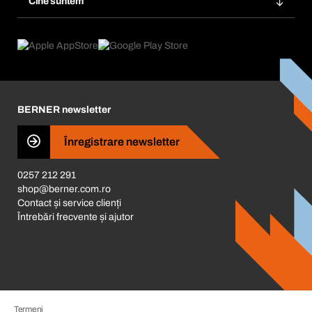
Cine suntem
Abonări
Aplicaţii
eProcurement
Ce oferim
FAQ
Product Compliance
Consilier produse
Ce ne motivează
Catalog & Broșuri
Corporate Responsibility
Cariera
BERNER newsletter
Business Conduct
Înregistrare newsletter
0257 212 291
shop@berner.com.ro
Contact și service clienți
Întrebări frecvente și ajutor
Termeni