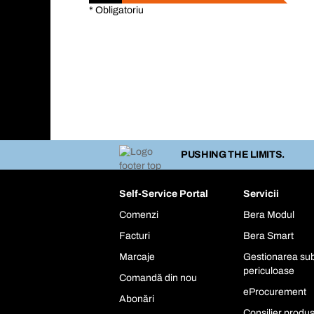
* Obligatoriu
PUSHING THE LIMITS.
Self-Service Portal
Servicii
Comenzi
Bera Modul
Facturi
Bera Smart
Marcaje
Gestionarea sub
periculoase
Comandă din nou
eProcurement
Abonări
Consilier produ