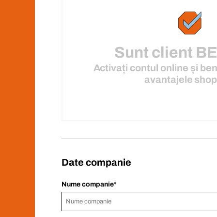
Sunt client 
Activați contul online și ben
avantajele shop
Date companie
Nume companie