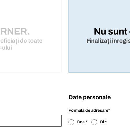
BERNER.
Nu sunt
eficiați de toate
Finalizați înreg
-ului
Date personale
Formula de adresare
Dna.
Dl.