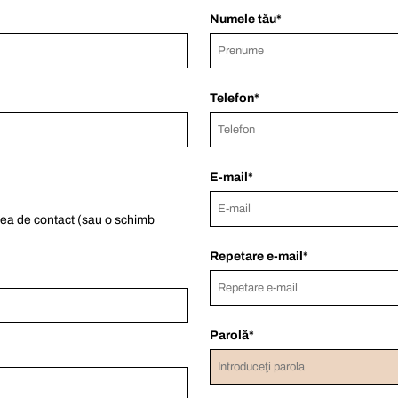
Numele tău
Telefon
E-mail
ea de contact (sau o schimb
Repetare e-mail
Parolă