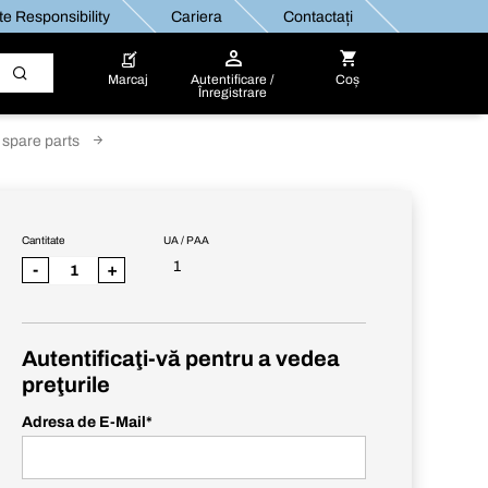
e Responsibility
Cariera
Contactați
Marcaj
Autentificare /
Coș
Înregistrare
 spare parts
Cantitate
UA / PAA
1
-
+
Autentificaţi-vă pentru a vedea
preţurile
Adresa de E-Mail
*