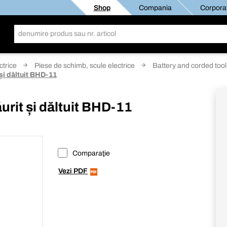
Shop
Compania
Corporat
ctrice
Piese de schimb, scule electrice
Battery and corded tool
 și dăltuit BHD-11
urit și dăltuit BHD-11
Comparaţie
Vezi PDF