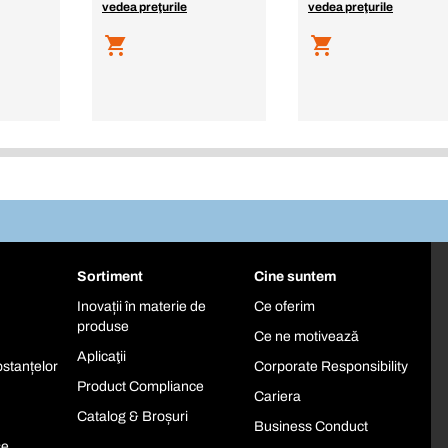
vedea preţurile
vedea preţurile
Sortiment
Cine suntem
Inovații în materie de
Ce oferim
produse
Ce ne motivează
Aplicaţii
stanțelor
Corporate Responsibility
Product Compliance
Cariera
Catalog & Broșuri
Business Conduct
se