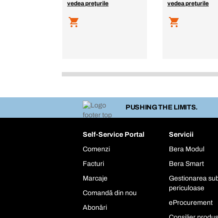
vedea preţurile
vedea preţurile
PUSHING THE LIMITS.
Self-Service Portal
Servicii
Comenzi
Bera Modul
Facturi
Bera Smart
Marcaje
Gestionarea sub
periculoase
Comandă din nou
eProcurement
Abonări
Consilier produ