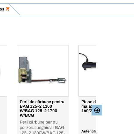
coș
Perii de cărbune pentru
Piese de schimb pentru
BAG 125-2 1300
malaxor mortar BMM
W/BAG 125-2 1700
140/2
W/BCG
Perii cărbune pentru
polizorul unghiular BAG
Autentificaţi-vă pentru a
125-2 1300W/BAG 125-