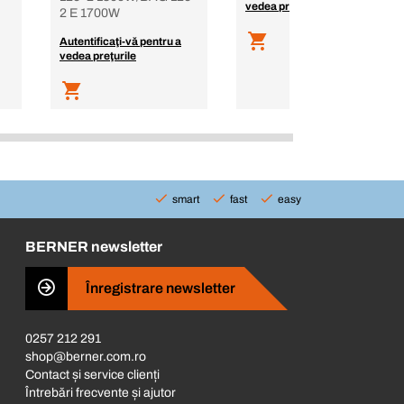
vedea preţurile
2 E 1700W
Autentificaţi-vă pentru a
vedea preţurile
smart
fast
easy
BERNER newsletter
Înregistrare newsletter
0257 212 291
shop@berner.com.ro
Contact și service clienți
Întrebări frecvente și ajutor