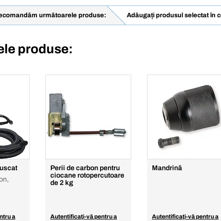
recomandăm următoarele produse:
Adăugați produsul selectat în 
le produse:
/uscat
Perii de carbon pentru
Mandrină
ciocane rotopercutoare
on,
de 2 kg
ntru a
Autentificaţi-vă pentru a
Autentificaţi-vă pentru a