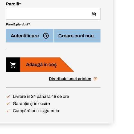
Parolă
*
Parolă pierdută?
Autentificare
Creare cont nou.
Adaugă în coș
Distribuie unui prieten
Livrare în 24 până la 48 de ore
Garanţie şi înlocuire
Cumpărături in siguranta