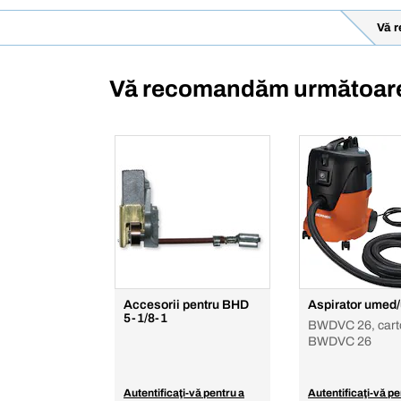
Vă 
Vă recomandăm următoare
Accesorii pentru BHD
Aspirator umed
5-1/8-1
BWDVC 26, cart
BWDVC 26
Autentificaţi-vă pentru a
Autentificaţi-vă pe