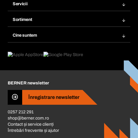
Servicii
Facturi
Bera Modul
Marcaje
Sortiment
Bera Smart
Comandă din nou
Inovații în materie de produse
Gestionarea substanțelor periculoase
Cine suntem
Abonări
Aplicaţii
eProcurement
Ce oferim
FAQ
Product Compliance
Consilier produse
Ce ne motivează
Catalog & Broșuri
Corporate Responsibility
Cariera
BERNER newsletter
Business Conduct
Înregistrare newsletter
0257 212 291
shop@berner.com.ro
Contact și service clienți
Întrebări frecvente și ajutor