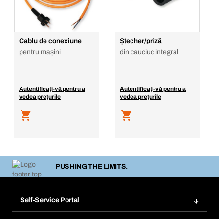
Cablu de conexiune
Ștecher/priză
pentru mașini
din cauciuc integral
Autentificaţi-vă pentru a
Autentificaţi-vă pentru a
vedea preţurile
vedea preţurile
PUSHING THE LIMITS.
Self-Service Portal
Comenzi