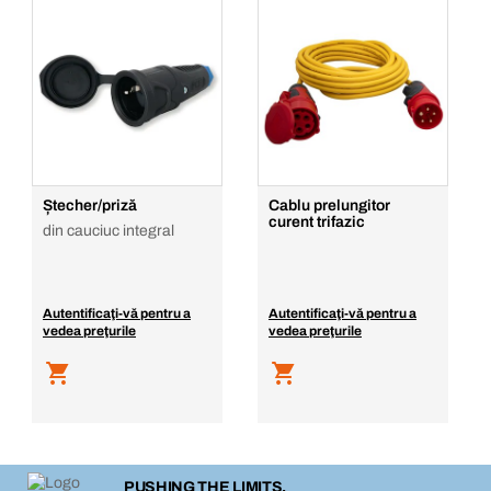
Ștecher/priză
Cablu prelungitor
curent trifazic
din cauciuc integral
Autentificaţi-vă pentru a
Autentificaţi-vă pentru a
vedea preţurile
vedea preţurile
PUSHING THE LIMITS.