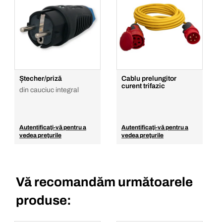
Ștecher/priză
Cablu prelungitor
curent trifazic
din cauciuc integral
Autentificaţi-vă pentru a
Autentificaţi-vă pentru a
vedea preţurile
vedea preţurile
Vă recomandăm următoarele
produse: