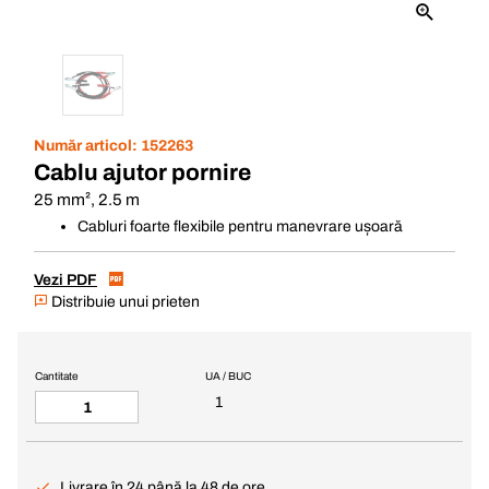
Număr articol:
152263
Cablu ajutor pornire
25 mm², 2.5 m
Cabluri foarte flexibile pentru manevrare ușoară
Vezi PDF
Distribuie unui prieten
Cantitate
UA / BUC
1
Livrare în 24 până la 48 de ore