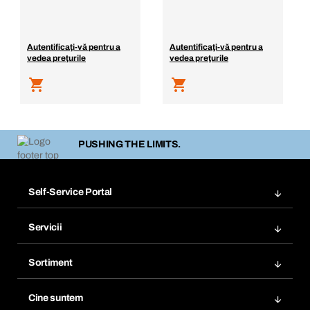
Autentificaţi-vă pentru a
Autentificaţi-vă pentru a
vedea preţurile
vedea preţurile
PUSHING THE LIMITS.
Self-Service Portal
Comenzi
Servicii
Facturi
Bera Modul
Marcaje
Sortiment
Bera Smart
Comandă din nou
Inovații în materie de produse
Gestionarea substanțelor periculoase
Cine suntem
Abonări
Aplicaţii