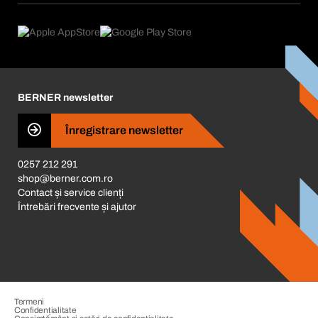
eProcurement
Ce oferim
FAQ
Product Compliance
Consilier produse
Ce ne motivează
Catalog & Broșuri
Corporate Responsibility
Cariera
BERNER newsletter
Business Conduct
Înregistrare newsletter
0257 212 291
shop@berner.com.ro
Contact și service clienți
Întrebări frecvente și ajutor
Termeni
Confidențialitate