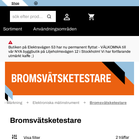
Shop
Sortiment
Användningsområden
Butiken på Elektravägen 53 har nu permanent flyttat - VÄLKOMNA till
vår NYA byggbutik på Liljeholmsvägen 12 i Stockholm! Vi har fortfarande
utmärkt kaffe ;)
Filter
BROMSVÄTSKETESTARE
ik & Märkning
Elektroniska mätinstrument
Bromsvätsketestare
Bromsvätsketestare
2 träffar
Visa filter