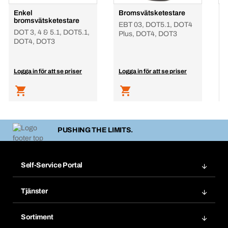
Enkel
Bromsvätsketestare
B
bromsvätsketestare
EBT 03, DOT5.1, DOT4
B
DOT 3, 4 & 5.1, DOT5.1,
Plus, DOT4, DOT3
DOT4, DOT3
Logga in för att se priser
Logga in för att se priser
L
PUSHING THE LIMITS.
Self-Service Portal
Order
Tjänster
Bokmärken
Bera Modul
Mina produkter
Sortiment
Bera Smart