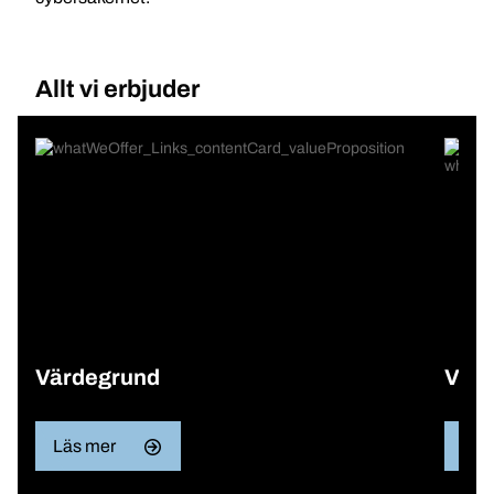
Allt vi erbjuder
Värdegrund
Våra
Läs mer
Läs