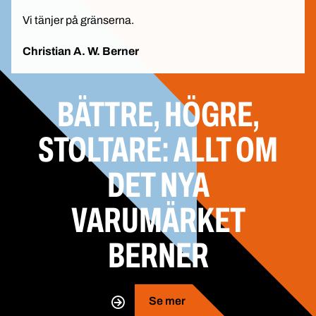
Vi tänjer på gränserna.
Christian A. W. Berner
BÄTTRE, HÖGRE,
STOLTARE: ALLT OM
DET NYA
VARUMÄRKET
BERNER
Se mer