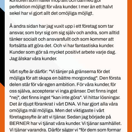
kontoren som håller ihop allt och därmed gör
perfektion möjligt för våra kunder. I mer än ett halvt
sekel har vi gjort allt det omöjliga möjligt.
Å andra sidan har jag vuxit upp i ett företag som tar
ansvar, som bryr sig om sig själv och andra, som alltid
tänker socialt och ansvarsfullt och som kommer att
fortsätta att göra det. Och vi har fantastiska kunder.
Kunder som gör så mycket positivt arbete varje dag.
Jag älskar våra kunder.
Vårt syfte är därför: "Vi tänjer på gränserna för det
möjliga för att skapa en bättre morgondag". Den första
delen står för vår egen ambition. För våra kunder, för
oss själva, accepterar vi inga gränser. Det finns inget
"nej", det finns inget "kan inte göra". Vi hittar lösningar.
Det är djupt förankrat i vårt DNA. Vi har gjort alla våra
omöjliga mål möjliga. Men det viktigaste i vårt
företagssyfte är att vi tjänar. Sedan jag började på
BERNER har vi tjänat våra kunder. Vi tjänar samhället.
Vi tjänar varandra. Därför säger vi "för dem som formar