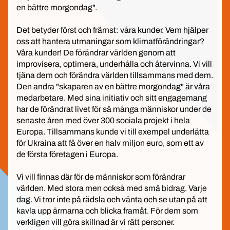
en bättre morgondag".
Det betyder först och främst: våra kunder. Vem hjälper
oss att hantera utmaningar som klimatförändringar?
Våra kunder! De förändrar världen genom att
improvisera, optimera, underhålla och återvinna. Vi vill
tjäna dem och förändra världen tillsammans med dem.
Den andra "skaparen av en bättre morgondag" är våra
medarbetare. Med sina initiativ och sitt engagemang
har de förändrat livet för så många människor under de
senaste åren med över 300 sociala projekt i hela
Europa. Tillsammans kunde vi till exempel underlätta
för Ukraina att få över en halv miljon euro, som ett av
de första företagen i Europa.
Vi vill finnas där för de människor som förändrar
världen. Med stora men också med små bidrag. Varje
dag. Vi tror inte på rädsla och vänta och se utan på att
kavla upp ärmarna och blicka framåt. För dem som
verkligen vill göra skillnad är vi rätt personer.