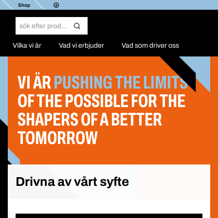
Shop
Vilka vi är
Vad vi erbjuder
Vad som driver oss
VI ÄR
PUSHING THE LIMITS
OF THE POSSIBLE FOR THE
SHAPERS OF A BETTER
TOMORROW
Drivna av vårt syfte