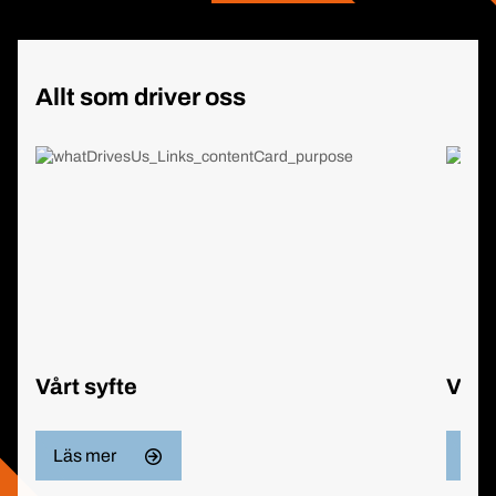
Allt som driver oss
Vårt syfte
Våra
Läs mer
Läs