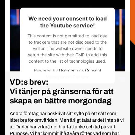
We need your consent to load
the Youtube service!
This content is not permitted to load due
to trackers that are not disclosed to the
visitor. The website owner needs to
setup the site with their CMP to add this
content to the list of technologies used.
Powered by
Usercentrics Consent
Management Platform
VD:s brev:
Vi tänjer på gränserna för att
skapa en bättre morgondag
Andra företag har beskrivit sitt syfte på ett sätt som
låter bra för omvärlden. Men ärligt talat är det inte så vi
är. Därför har vi lagt ner hjärta, tanke och tid på vårt
Purpose. Vi har kommit ihåg våra rötter, vad som har