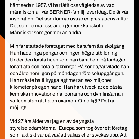
hänt sedan 1957. Vi har låtit oss vägledas av vad
människorna i vår BERNER-familj lever idag. De är vår
inspiration. Det som formar oss är en prestationskultur.
Det som formar oss är en gemenskapskultur.
Människor som ger mer än andra.
Min far startade företaget med bara fem års skolgång.
Han hade inga pengar och ingen högre utbildning.
Under den första tiden kom han bara hem på lördagar
för att äta och betala räkningar. På söndagar vilade han
och åkte hem igen på måndagen före soluppgången.
Han måste ha tillryggalagt mer än sex miljoner
kilometer på egen hand. Han har utvecklat de bästa
kemiska innovationerna, borrarna och dymlingarna i
världen utan att ha en examen. Omöjligt? Det är
möjligt!
Vid 27 års ålder var jag en av de yngsta
styrelseledamöterna i Europa som tog över ett företag
som faktiskt var på väg att säljas eller styckas upp. Att