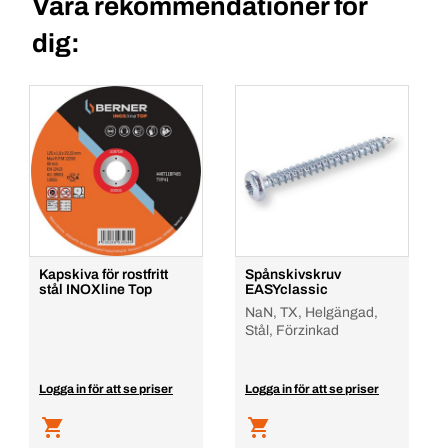
Våra rekommendationer för
dig:
Kapskiva för rostfritt
Spånskivskruv
stål INOXline Top
EASYclassic
NaN, TX, Helgängad,
Stål, Förzinkad
Logga in för att se priser
Logga in för att se priser