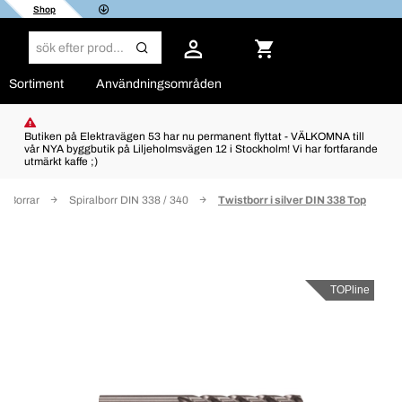
Shop
Sortiment
Användningsområden
Butiken på Elektravägen 53 har nu permanent flyttat - VÄLKOMNA till
vår NYA byggbutik på Liljeholmsvägen 12 i Stockholm! Vi har fortfarande
utmärkt kaffe ;)
Borrar
Spiralborr DIN 338 / 340
Twistborr i silver DIN 338 Top
TOPline