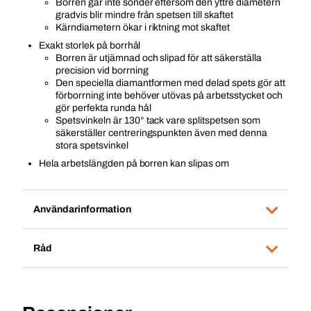
Borren går inte sönder eftersom den yttre diametern
gradvis blir mindre från spetsen till skaftet
Kärndiametern ökar i riktning mot skaftet
Exakt storlek på borrhål
Borren är utjämnad och slipad för att säkerställa
precision vid borrning
Den speciella diamantformen med delad spets gör att
förborrning inte behöver utövas på arbetsstycket och
gör perfekta runda hål
Spetsvinkeln är 130° tack vare splitspetsen som
säkerställer centreringspunkten även med denna
stora spetsvinkel
Hela arbetslängden på borren kan slipas om
Användarinformation
Råd