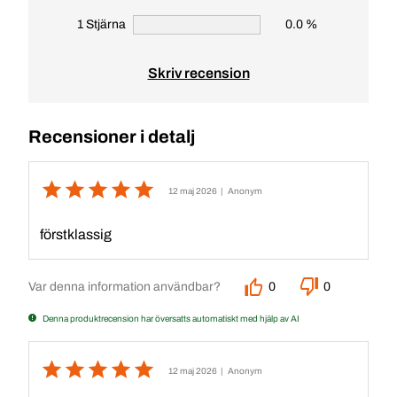
1 Stjärna
0.0 %
Skriv recension
Recensioner i detalj
12 maj 2026
| Anonym
förstklassig
Var denna information användbar?
0
0
Denna produktrecension har översatts automatiskt med hjälp av AI
12 maj 2026
| Anonym