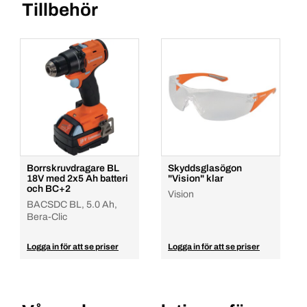
Tillbehör
Borrskruvdragare BL
Skyddsglasögon
18V med 2x5 Ah batteri
"Vision" klar
och BC+2
Vision
BACSDC BL, 5.0 Ah,
Bera-Clic
Logga in för att se priser
Logga in för att se priser