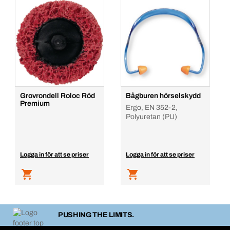
Grovrondell Roloc Röd
Bågburen hörselskydd
Premium
Ergo, EN 352-2,
Polyuretan (PU)
Logga in för att se priser
Logga in för att se priser
PUSHING THE LIMITS.