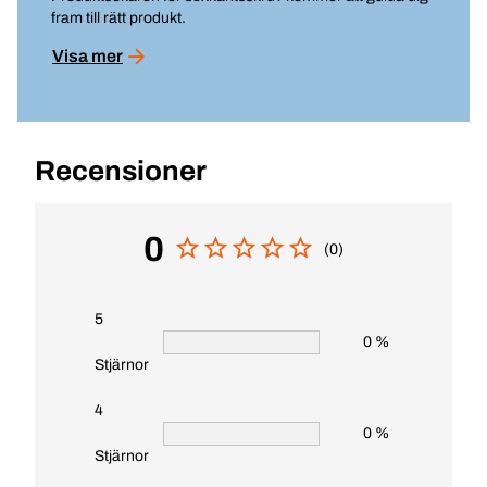
fram till rätt produkt.
Visa mer
Recensioner
0
(0)
5
0 %
Stjärnor
4
0 %
Stjärnor