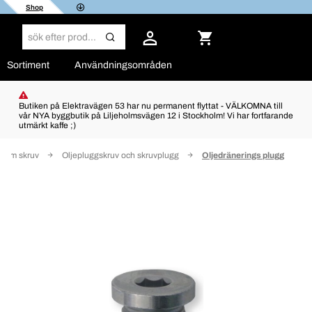
Shop
Sortiment
Användningsområden
Butiken på Elektravägen 53 har nu permanent flyttat - VÄLKOMNA till
vår NYA byggbutik på Liljeholmsvägen 12 i Stockholm! Vi har fortfarande
utmärkt kaffe ;)
 Tum skruv
Oljepluggskruv och skruvplugg
Oljedränerings plugg