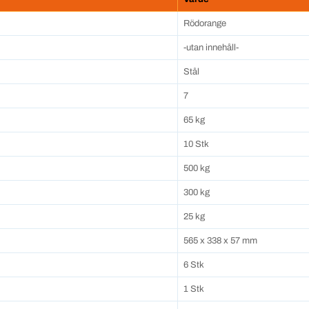
Rödorange
-utan innehåll-
Stål
7
65 kg
10 Stk
500 kg
300 kg
25 kg
565 x 338 x 57 mm
6 Stk
1 Stk