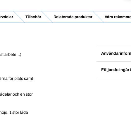
rvdelar
Tillbehör
Relaterade produkter
Våra rekommen
Användarinfor
st arbete...)
Följande ingår 
na för plats samt
ådelar och en stor
öjd, 1 stor låda