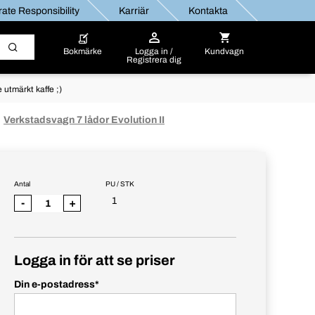
ate Responsibility
Karriär
Kontakta
Bokmärke
Logga in /
Kundvagn
Registrera dig
utmärkt kaffe ;)
Verkstadsvagn 7 lådor Evolution II
Antal
PU / STK
1
-
+
Logga in för att se priser
Din e-postadress
*