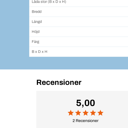
Låda stor (B x D x H)
Bredd
Längd
Höjd
Färg
B x D x H
Recensioner
5,00
2 Recensioner