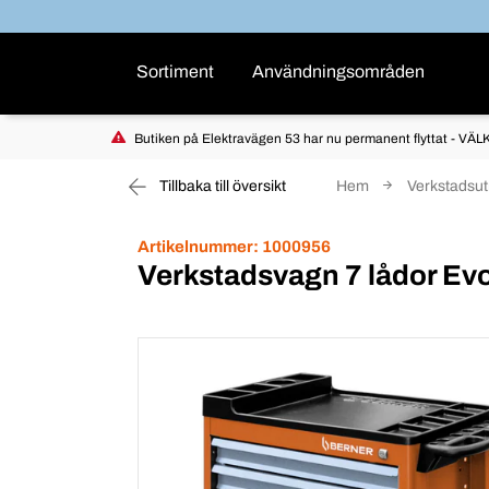
Sortiment
Användningsområden
Butiken på Elektravägen 53 har nu permanent flyttat - VÄLK
Tillbaka till översikt
Hem
Verkstadsut
Artikelnummer:
1000956
Verkstadsvagn 7 lådor Evol