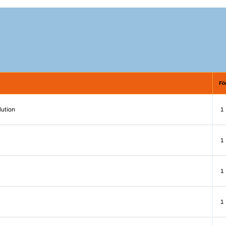
Fö
lution
1
1
1
1