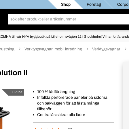
Shop
Företag
Corpor
OMNA till vår NYA byggbutik på Liljeholmsvägen 12 i Stockholm! Vi har fortfarande 
rustning
Verktygsvagnar, mobil inredning
Verktygsvagnar
ution II
100 % lådförlängning
TOPline
Infällda perforerade paneler på sidorna
och bakväggen för att fästa många
tillbehör
Centrallås säkrar alla lådor