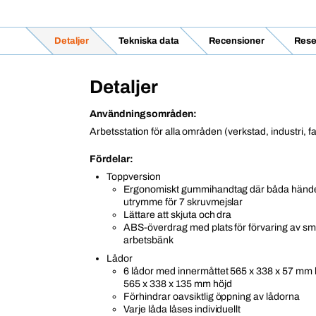
Detaljer
Tekniska data
Recensioner
Rese
Detaljer
Användningsområden:
Arbetsstation för alla områden (verkstad, industri, fa
Fördelar:
Toppversion
Ergonomiskt gummihandtag där båda händer
utrymme för 7 skruvmejslar
Lättare att skjuta och dra
ABS-överdrag med plats för förvaring av sm
arbetsbänk
Lådor
6 lådor med innermåttet 565 x 338 x 57 mm h
565 x 338 x 135 mm höjd
Förhindrar oavsiktlig öppning av lådorna
Varje låda låses individuellt