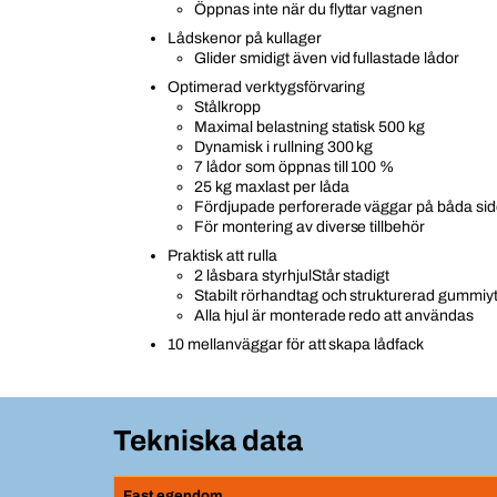
Öppnas inte när du flyttar vagnen
Lådskenor på kullager
Glider smidigt även vid fullastade lådor
Optimerad verktygsförvaring
Stålkropp
Maximal belastning statisk 500 kg
Dynamisk i rullning 300 kg
7 lådor som öppnas till 100 %
25 kg maxlast per låda
Fördjupade perforerade väggar på båda sido
För montering av diverse tillbehör
Praktisk att rulla
2 låsbara styrhjulStår stadigt
Stabilt rörhandtag och strukturerad gummiy
Alla hjul är monterade redo att användas
10 mellanväggar för att skapa lådfack
Tekniska data
Fast egendom