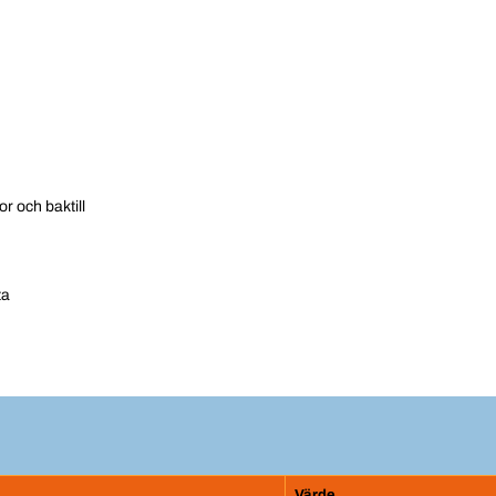
r och baktill
ta
Värde