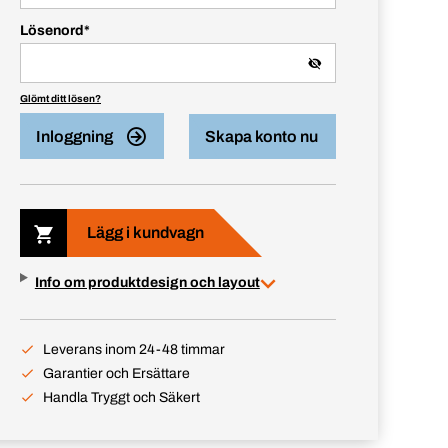
Lösenord
*
Glömt ditt lösen?
Inloggning
Skapa konto nu
Lägg i kundvagn
Info om produktdesign och layout
Leverans inom 24-48 timmar
Garantier och Ersättare
Handla Tryggt och Säkert