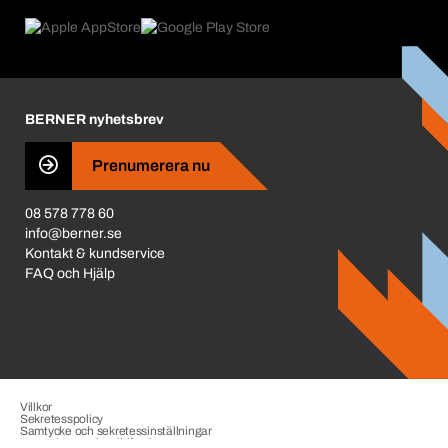
Product Compliance
Vad som driver oss
Miljöpolicy ISO 14001
Corporate Responsibility
Prisjustering 2026
Karriär
BERNER nyhetsbrev
Business Conduct
Prenumerera nu
08 578 778 60
info@berner.se
Kontakt & kundservice
FAQ och Hjälp
Villkor
Sekretesspolicy
Samtycke och sekretessinställningar
Hantering av visselblåsning