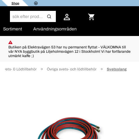
Shop
Sortiment
Användningsområden
Butiken på Elektravägen 53 har nu permanent flyttat - VÄLKOMNA till
vår NYA byggbutik på Liljeholmsvägen 12 i Stockholm! Vi har fortfarande
utmärkt kaffe ;)
Svets- & Lödtillbehör
Övriga svets- och lödtillbehör
Svetsslang