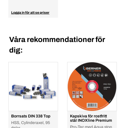
Logga in för att se priser
Våra rekommendationer för
dig:
Borrsats DIN 338 Top
Kapskiva för rostfritt
stål INOXline Premium
HSS, Cylinderaxel, 95
Pro-Tec med Aqua stop
delar