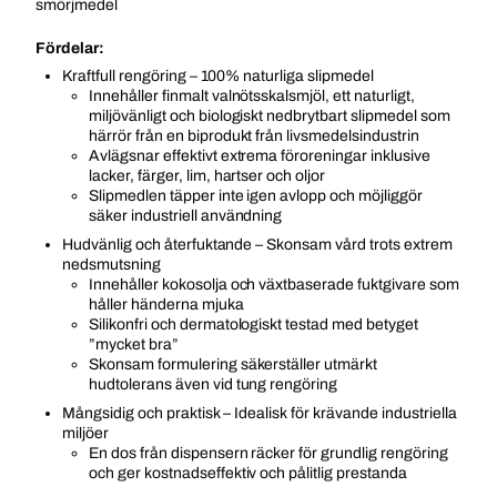
smörjmedel
Fördelar:
Kraftfull rengöring – 100% naturliga slipmedel
Innehåller finmalt valnötsskalsmjöl, ett naturligt,
miljövänligt och biologiskt nedbrytbart slipmedel som
härrör från en biprodukt från livsmedelsindustrin
Avlägsnar effektivt extrema föroreningar inklusive
lacker, färger, lim, hartser och oljor
Slipmedlen täpper inte igen avlopp och möjliggör
säker industriell användning
Hudvänlig och återfuktande – Skonsam vård trots extrem
nedsmutsning
Innehåller kokosolja och växtbaserade fuktgivare som
håller händerna mjuka
Silikonfri och dermatologiskt testad med betyget
”mycket bra”
Skonsam formulering säkerställer utmärkt
hudtolerans även vid tung rengöring
Mångsidig och praktisk – Idealisk för krävande industriella
miljöer
En dos från dispensern räcker för grundlig rengöring
och ger kostnadseffektiv och pålitlig prestanda