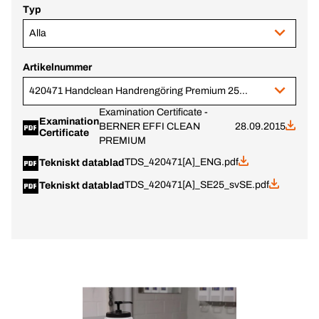
Typ
Alla
Artikelnummer
420471 Handclean Handrengöring Premium 250 ml
Examination Certificate -
Examination
BERNER EFFI CLEAN
28.09.2015
Certificate
PREMIUM
TDS_420471[A]_ENG.pdf
Tekniskt datablad
TDS_420471[A]_SE25_svSE.pdf
Tekniskt datablad