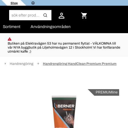
Shop
Sortiment
Användningsområden
Butiken på Elektravägen 53 har nu permanent flyttat - VÄLKOMNA till
vår NYA byggbutik på Liljeholmsvägen 12 i Stockholm! Vi har fortfarande
utmärkt kaffe ;)
l
Handrengöring
Handrengöring HandClean Premium Premium
PREMIUMline