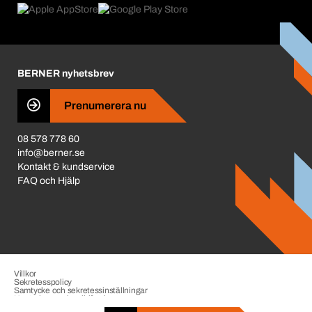
Vad som driver oss
Miljöpolicy ISO 14001
Corporate Responsibility
Prisjustering 2026
Karriär
BERNER nyhetsbrev
Business Conduct
Prenumerera nu
08 578 778 60
info@berner.se
Kontakt & kundservice
FAQ och Hjälp
Villkor
Sekretesspolicy
Samtycke och sekretessinställningar
Hantering av visselblåsning
Impressum