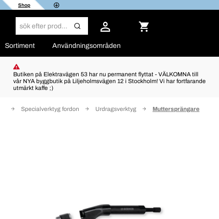
Shop
Sortiment
Användningsområden
Butiken på Elektravägen 53 har nu permanent flyttat - VÄLKOMNA till
vår NYA byggbutik på Liljeholmsvägen 12 i Stockholm! Vi har fortfarande
utmärkt kaffe ;)
yg
Specialverktyg fordon
Urdragsverktyg
Muttersprängare