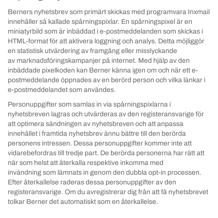
Berners nyhetsbrev som primärt skickas med programvara Inxmail
innehåller så kallade spårningspixlar. En spårningspixel är en
miniatyrbild som är inbäddad i e-postmeddelanden som skickas i
HTML-format för att aktivera loggning och analys. Detta möjliggör
en statistisk utvärdering av framgång eller misslyckande
av marknadsföringskampanjer på internet. Med hjälp av den
inbäddade pixelkoden kan Berner känna igen om och när ett e-
postmeddelande öppnades av en berörd person och vilka länkar i
e-postmeddelandet som användes.
Personuppgifter som samlas in via spårningspixlarna i
nyhetsbreven lagras och utvärderas av den registeransvarige för
att optimera sändningen av nyhetsbreven och att anpassa
innehållet i framtida nyhetsbrev ännu bättre till den berörda
personens intressen. Dessa personuppgifter kommer inte att
vidarebefordras till tredje part. De berörda personerna har rätt att
när som helst att återkalla respektive inkomma med
invändning som lämnats in genom den dubbla opt-in processen.
Efter återkallelse raderas dessa personuppgifter av den
registeransvarige. Om du avregistrerar dig från att få nyhetsbrevet
tolkar Berner det automatiskt som en återkallelse.