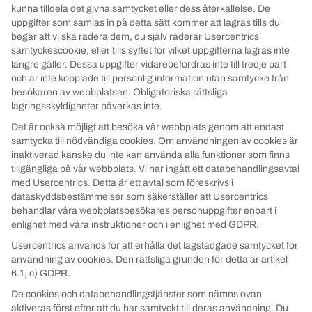
kunna tilldela det givna samtycket eller dess återkallelse. De
uppgifter som samlas in på detta sätt kommer att lagras tills du
begär att vi ska radera dem, du själv raderar Usercentrics
samtyckescookie, eller tills syftet för vilket uppgifterna lagras inte
längre gäller. Dessa uppgifter vidarebefordras inte till tredje part
och är inte kopplade till personlig information utan samtycke från
besökaren av webbplatsen. Obligatoriska rättsliga
lagringsskyldigheter påverkas inte.
Det är också möjligt att besöka vår webbplats genom att endast
samtycka till nödvändiga cookies. Om användningen av cookies är
inaktiverad kanske du inte kan använda alla funktioner som finns
tillgängliga på vår webbplats. Vi har ingått ett databehandlingsavtal
med Usercentrics. Detta är ett avtal som föreskrivs i
dataskyddsbestämmelser som säkerställer att Usercentrics
behandlar våra webbplatsbesökares personuppgifter enbart i
enlighet med våra instruktioner och i enlighet med GDPR.
Usercentrics används för att erhålla det lagstadgade samtycket för
användning av cookies. Den rättsliga grunden för detta är artikel
6.1, c) GDPR.
De cookies och databehandlingstjänster som nämns ovan
aktiveras först efter att du har samtyckt till deras användning. Du