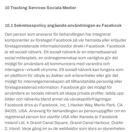
10 Tracking Services Sociala Medier
10.1 Sekretesspolicy angående användningen av Facebook
Den person som ansvarar för behandlingen har integrerat
komponenter av företaget Facebook på vår hemsida eller erbjuder
företagsrelaterade informationssidor direkt i Facebook.
Facebook
är ett socialt nätverk.
Ett socialt nätverk är en internetbaserad
social mötesplats, en onlinegemenskap som vanligtvis gör det
möjligt för användare att kommunicera med varandra och
interagera i virtuellt utrymme.
Ett socialt nätverk kan fungera som
en plattform för utbyte av åsikter och erfarenheter eller gör det
möjligt för Internetgemenskapen att tillhandahålla personlig eller
företagsrelaterad information.
Facebook gör det möjligt för
användare av sociala nätverk att skapa privata profiler, ladda upp
bilder och nätverka bland annat via vänskapsförfrågningar.
Facebook drivs av Facebook, Inc, 1 Hacker Way, Menlo Park, CA
94025, USA.
Ansvarig för behandlingen av personuppgifter om en
registrerad person bor utanför USA eller Kanada är Facebook
Ireland Ltd, 4 Grand Canal Square, Grand Canal Harbour, Dublin
2, Irland.
Varje gång en av de webbsidor som styrs av styrenheten