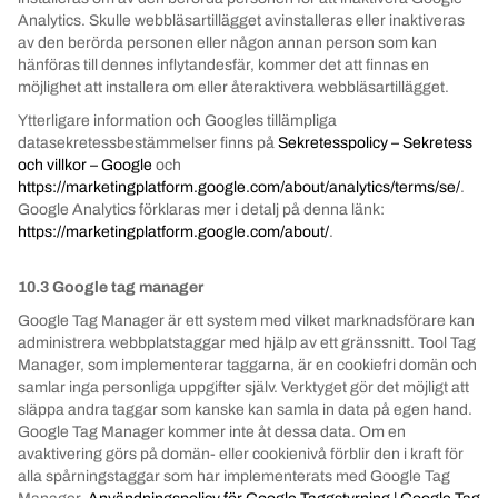
Analytics.
Skulle webbläsartillägget avinstalleras eller inaktiveras
av den berörda personen eller någon annan person som kan
hänföras till dennes inflytandesfär, kommer det att finnas en
möjlighet att installera om eller återaktivera webbläsartillägget.
Ytterligare information och Googles tillämpliga
datasekretessbestämmelser finns på
Sekretesspolicy – ​​Sekretess
och villkor – Google
och
https://marketingplatform.google.com/about/analytics/terms/se/
.
Google Analytics förklaras mer i detalj på denna länk:
https://marketingplatform.google.com/about/
.
10.3 Google tag manager
Google Tag Manager är ett system med vilket marknadsförare kan
administrera webbplatstaggar med hjälp av ett gränssnitt.
Tool Tag
Manager, som implementerar taggarna, är en cookiefri domän och
samlar inga personliga uppgifter själv.
Verktyget gör det möjligt att
släppa andra taggar som kanske kan samla in data på egen hand.
Google Tag Manager kommer inte åt dessa data.
Om en
avaktivering görs på domän- eller cookienivå förblir den i kraft för
alla spårningstaggar som har implementerats med Google Tag