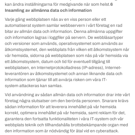
kan ändra inställningarna för medgivande när som helst.
6
Insamling av allmänna data och information
Varje gång webbplatsen nås av en viss person eller ett
automatiserat system samlar webbservern i vårt företag en rad
bitar av allmän data och information. Denna allmänna uppgifter
och information lagras i loggfiler på servern. De webbläsartyper
och versioner som används, operativsystemet som används av
åtkomstsystemet, den webbplats från vilken ett åtkomstsystem når
vår hemsida, sidorna på webbplatsen som nås på vår hemsida via
ett åtkomstsystem, datum och tid för eventuell tillgång till
webbplatsen, en Internetprotokolladress (IP-adress), Internet-
leverantören av åtkomstsystemet och annan liknande data och
information som tjänar till att avvärja risken om våra IT-
system attackeras kan samlas.
Vid användning av sådan allmän data och information drar inte vårt
företag några slutsatser om den berörda personen. Snarare krävs
sådan information för att leverera innehållet på vår hemsida
korrekt, optimera innehållet på vår hemsida, samt reklam för det,
garantera den fortsatta funktionaliteten i våra IT-system och vår
webbplats teknik och tillhandahålla brottsbekämpande organ med
den information som är nödvändig för åtal vid en cyberattack.