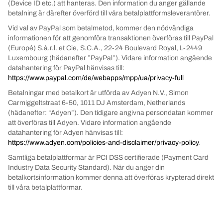
(Device ID etc.) att hanteras. Den information du anger gällande
betalning är därefter överförd till våra betalplattformsleverantörer.
Vid val av PayPal som betalmetod, kommer den nödvändiga
informationen för att genomföra transaktionen överföras till PayPal
(Europé) S.à.r.l. et Cie, S.C.A., 22-24 Boulevard Royal, L-2449
Luxembourg (hädanefter ”PayPal”). Vidare information angående
datahantering för PayPal hänvisas till:
https://www.paypal.com/de/webapps/mpp/ua/privacy-full
Betalningar med betalkort är utförda av Adyen N.V., Simon
Carmiggeltstraat 6-50, 1011 DJ Amsterdam, Netherlands
(hädanefter: “Adyen”). Den tidigare angivna persondatan kommer
att överföras till Adyen. Vidare information angående
datahantering för Adyen hänvisas till:
https://www.adyen.com/policies-and-disclaimer/privacy-policy
.
Samtliga betalplattformar är PCI DSS certifierade (Payment Card
Industry Data Security Standard). När du anger din
betalkortsinformation kommer denna att överföras krypterad direkt
till våra betalplattformar.