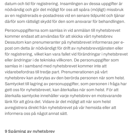
datum och tid för registrering. Insamlingen av dessa uppgifter är
nödvändig och gör det möjligt för oss att spåra (möjligt) missbruk
av en registrerads e-postadress vid en senare tidpunkt och tjänar
därför som rättsligt skydd för den som ansvarar för behandlingen.
Personuppgifterna som samlas in vid anmälan till nyhetsbrevet
kommer endast att användas för att skicka vårt nyhetsbrev.
Dessutom kan prenumeranter på nyhetsbrevet informeras per e-
post om detta är nödvändigt för drift av nyhetsbrevstjänsten eller
för registrering, vilket kan vara fallet vid förändringar i nyhetsbrevet
eller ändringar i de tekniska villkoren. De personuppgifter som
samlas in i samband med nyhetsbrevet kommer inte att
vidarebefordras till tredje part. Prenumerationen på vårt
nyhetsbrev kan avbrytas av den berörda personen när som helst.
Samtycket till lagring av personuppgifter, som personen i fråga har
gett oss för nyhetsbrevet, kan återkallas när som helst. För att
återkalla samtycke innehåller varje nyhetsbrev en motsvarande
länk för att göra det. Vidare är det möjligt att när som helst
avregistrera direkt från nyhetsbrevet på vår hemsida eller att
informera oss på något annat sätt.
9 Spårning av nyhetsbrev