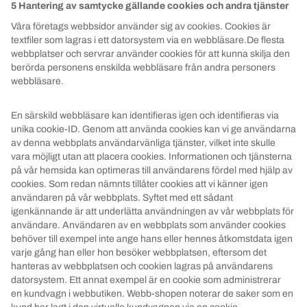
5 Hantering av samtycke gällande cookies och andra tjänster
Våra företags webbsidor använder sig av cookies. Cookies är
textfiler som lagras i ett datorsystem via en webbläsare.De flesta
webbplatser och servrar använder cookies för att kunna skilja den
berörda personens enskilda webbläsare från andra personers
webbläsare.
En särskild webbläsare kan identifieras igen och identifieras via
unika cookie-ID. Genom att använda cookies kan vi ge användarna
av denna webbplats användarvänliga tjänster, vilket inte skulle
vara möjligt utan att placera cookies. Informationen och tjänsterna
på vår hemsida kan optimeras till användarens fördel med hjälp av
cookies. Som redan nämnts tillåter cookies att vi känner igen
användaren på vår webbplats. Syftet med ett sådant
igenkännande är att underlätta användningen av vår webbplats för
användare. Användaren av en webbplats som använder cookies
behöver till exempel inte ange hans eller hennes åtkomstdata igen
varje gång han eller hon besöker webbplatsen, eftersom det
hanteras av webbplatsen och cookien lagras på användarens
datorsystem. Ett annat exempel är en cookie som administrerar
en kundvagn i webbutiken. Webb-shopen noterar de saker som en