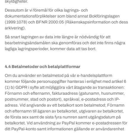
skyldigheter.
Dessutom är vi föremål för olika lagrings- och
dokumentationsförpliktelser som bland annat Bokföringslagen
(1999:1078) och BFNR 2000:05 (Räkenskapsinformation och dess
arkivering).
Så snart lagringen av data inte längre är nödvändig för att
bearbetningsändamålen ska genomföras och det inte finns några
lagliga lagringsperioder, kommer data att tas bort.
4.4 Betalmetoder och betalplattformar
Om du använder en betalmetod på vår e-handelsplattform
kommer följande personuppgifter hanteras i enlighet med artikel 6
(1) b) GDPR i syfte att möjliggöra vårt åtagande av transaktionen:
Förnamn och efternamn, fakturaadress (gatunamn, husnummer,
postnummer, stad och postort), språkval, e-postadress och IP-
adress. Vid angivande av ett betalkort som betalmetod; Förnamn
och efternamn till ägaren av betalkortet, utgivaren av betalkortet,
de första sex samt de sista fyra numren samt utgångsdatum på
betalkortet. Vid användning av PayPal kommer e-postadressen för
ditt PayPal-konto samt informationen gällande er användarenhet