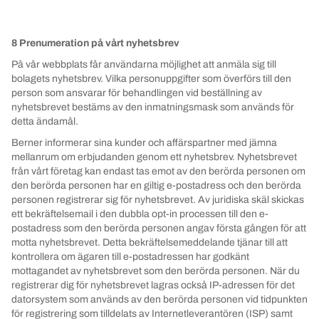
8 Prenumeration på vårt nyhetsbrev
På vår webbplats får användarna möjlighet att anmäla sig till
bolagets nyhetsbrev. Vilka personuppgifter som överförs till den
person som ansvarar för behandlingen vid beställning av
nyhetsbrevet bestäms av den inmatningsmask som används för
detta ändamål.
Berner informerar sina kunder och affärspartner med jämna
mellanrum om erbjudanden genom ett nyhetsbrev. Nyhetsbrevet
från vårt företag kan endast tas emot av den berörda personen om
den berörda personen har en giltig e-postadress och den berörda
personen registrerar sig för nyhetsbrevet. Av juridiska skäl skickas
ett bekräftelsemail i den dubbla opt-in processen till den e-
postadress som den berörda personen angav första gången för att
motta nyhetsbrevet. Detta bekräftelsemeddelande tjänar till att
kontrollera om ägaren till e-postadressen har godkänt
mottagandet av nyhetsbrevet som den berörda personen. När du
registrerar dig för nyhetsbrevet lagras också IP-adressen för det
datorsystem som används av den berörda personen vid tidpunkten
för registrering som tilldelats av Internetleverantören (ISP) samt