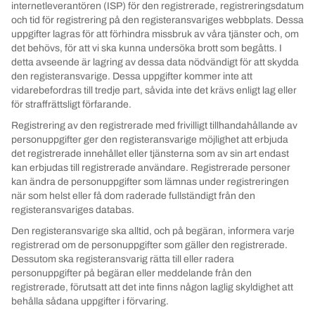
internetleverantören (ISP) för den registrerade, registreringsdatum
och tid för registrering på den registeransvariges webbplats. Dessa
uppgifter lagras för att förhindra missbruk av våra tjänster och, om
det behövs, för att vi ska kunna undersöka brott som begåtts. I
detta avseende är lagring av dessa data nödvändigt för att skydda
den registeransvarige. Dessa uppgifter kommer inte att
vidarebefordras till tredje part, såvida inte det krävs enligt lag eller
för straffrättsligt förfarande.
Registrering av den registrerade med frivilligt tillhandahållande av
personuppgifter ger den registeransvarige möjlighet att erbjuda
det registrerade innehållet eller tjänsterna som av sin art endast
kan erbjudas till registrerade användare. Registrerade personer
kan ändra de personuppgifter som lämnas under registreringen
när som helst eller få dom raderade fullständigt från den
registeransvariges databas.
Den registeransvarige ska alltid, och på begäran, informera varje
registrerad om de personuppgifter som gäller den registrerade.
Dessutom ska registeransvarig rätta till eller radera
personuppgifter på begäran eller meddelande från den
registrerade, förutsatt att det inte finns någon laglig skyldighet att
behålla sådana uppgifter i förvaring.