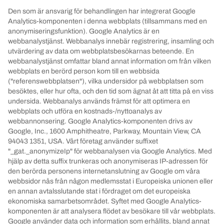
Den som är ansvarig för behandlingen har integrerat Google
Analytics-komponenten i denna webbplats (tillsammans med en
anonymiseringsfunktion).
Google Analytics är en
webbanalystjänst.
Webbanalys innebär registrering, insamling och
utvärdering av data om webbplatsbesökarnas beteende.
En
webbanalystjänst omfattar bland annat information om från vilken
webbplats en berörd person kom till en webbsida
("referenswebbplatsen"), vilka undersidor på webbplatsen som
besöktes, eller hur ofta, och den tid som ägnat åt att titta på en viss
undersida.
Webbanalys används främst för att optimera en
webbplats och utföra en kostnads-/nyttoanalys av
webbannonsering.
Google Analytics-komponenten drivs av
Google, Inc., 1600 Amphitheatre, Parkway, Mountain View, CA
94043 1351, USA.
Vårt företag använder suffixet
"_gat._anonymizeIp" för webbanalysen via Google Analytics.
Med
hjälp av detta suffix trunkeras och anonymiseras IP-adressen för
den berörda personens internetanslutning av Google om våra
webbsidor nås från någon medlemsstat i Europeiska unionen eller
en annan avtalsslutande stat i fördraget om det europeiska
ekonomiska samarbetsområdet.
Syftet med Google Analytics-
komponenten är att analysera flödet av besökare till vår webbplats.
Google använder data och information som erhållits, bland annat