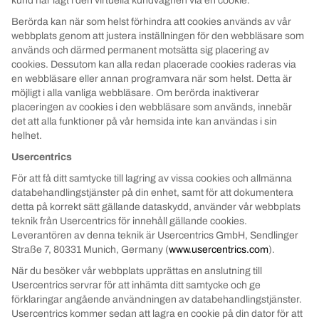
kund har lagt i den virtuella kundvagnen via en cookie.
Berörda kan när som helst förhindra att cookies används av vår
webbplats genom att justera inställningen för den webbläsare som
används och därmed permanent motsätta sig placering av
cookies. Dessutom kan alla redan placerade cookies raderas via
en webbläsare eller annan programvara när som helst. Detta är
möjligt i alla vanliga webbläsare. Om berörda inaktiverar
placeringen av cookies i den webbläsare som används, innebär
det att alla funktioner på vår hemsida inte kan användas i sin
helhet.
Usercentrics
För att få ditt samtycke till lagring av vissa cookies och allmänna
databehandlingstjänster på din enhet, samt för att dokumentera
detta på korrekt sätt gällande dataskydd, använder vår webbplats
teknik från Usercentrics för innehåll gällande cookies.
Leverantören av denna teknik är Usercentrics GmbH, Sendlinger
Straße 7, 80331 Munich, Germany (
www.usercentrics.com
).
När du besöker vår webbplats upprättas en anslutning till
Usercentrics servrar för att inhämta ditt samtycke och ge
förklaringar angående användningen av databehandlingstjänster.
Usercentrics kommer sedan att lagra en cookie på din dator för att