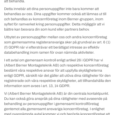
att behandla.
Detta innebär att dina personuppgifter inte bara kommer att
behandlas av oss. Dina uppgifter kommer också att lämnas ut till
och behandlas av koncernföretag inom Berner-gruppen, inom
syftet för ramverket kring personuppgifter. Detta möjliggör att vi
bättre kan besvara din som kund eller partners behov.
Utbytet av personuppgifter mellan oss och andra koncernföretag
som gemensamma registeransvariga sker på grundval av art. 6 (1)
(f) GDPR när vi eftersträvar ett berättigat intresse av effektiv
databehandling inom ramen för ovan nämnda aktiviteter.
I ett avtal om gemensam kontroll enligt artikel 26 i GDPR har vi
(Albert Berner Montageteknik AB) och respektive koncernföretag
bestämt våra respektive ansvar för att uppfylla skyldigheterna
enligt GDPR, särskilt när det gäller att utöva dina rättigheter för den
registrerade och våra respektive skyldigheter, att tillhandahålla den
information som avses i art. 13, 14 GDPR.
Vi (Albert Berner Montageteknik AB) är din centrala kontaktpunkt.
Du kan också göra anspråk på dina rättigheter med avseende på
behandling av personuppgifter i gemensamt kontrollföretag
gentemot alla gemensamt ansvariga koncernföretag. I enlighet
med ovannämnda avtal kommer vi och berörda koncernföretag att