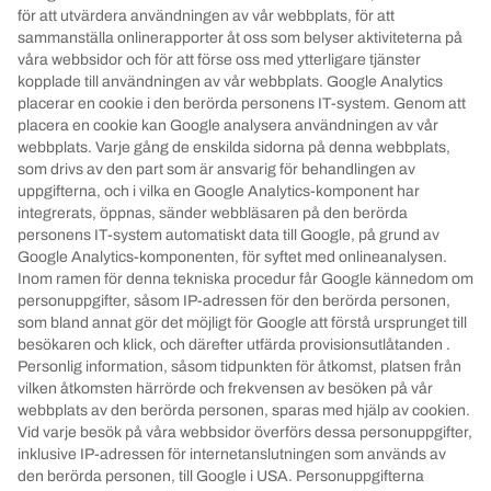
för att utvärdera användningen av vår webbplats, för att
sammanställa onlinerapporter åt oss som belyser aktiviteterna på
våra webbsidor och för att förse oss med ytterligare tjänster
kopplade till användningen av vår webbplats.
Google Analytics
placerar en cookie i den berörda personens IT-system.
Genom att
placera en cookie kan Google analysera användningen av vår
webbplats.
Varje gång de enskilda sidorna på denna webbplats,
som drivs av den part som är ansvarig för behandlingen av
uppgifterna, och i vilka en Google Analytics-komponent har
integrerats, öppnas, sänder webbläsaren på den berörda
personens IT-system automatiskt
data till Google, på grund av
Google Analytics-komponenten, för syftet med onlineanalysen.
Inom ramen för denna tekniska procedur får Google kännedom om
personuppgifter, såsom IP-adressen för den berörda personen,
som bland annat gör det möjligt för Google att förstå ursprunget till
besökaren och klick, och därefter utfärda provisionsutlåtanden
.
Personlig information, såsom tidpunkten för åtkomst, platsen från
vilken åtkomsten härrörde och frekvensen av besöken på vår
webbplats av den berörda personen, sparas med hjälp av cookien.
Vid varje besök på våra webbsidor överförs dessa personuppgifter,
inklusive IP-adressen för internetanslutningen som används av
den berörda personen, till Google i USA.
Personuppgifterna