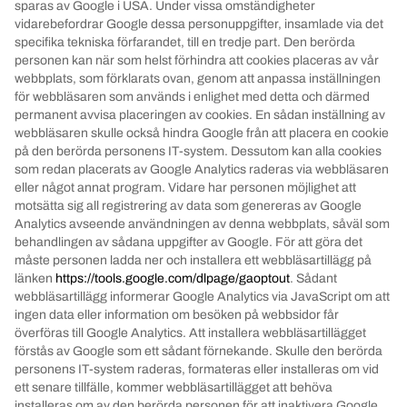
sparas av Google i USA.
Under vissa omständigheter
vidarebefordrar Google dessa personuppgifter, insamlade via det
specifika tekniska förfarandet, till en tredje part.
Den berörda
personen kan när som helst förhindra att cookies placeras av vår
webbplats, som förklarats ovan, genom att anpassa inställningen
för webbläsaren som används i enlighet med detta och därmed
permanent avvisa placeringen av cookies.
En sådan inställning av
webbläsaren skulle också hindra Google från att placera en cookie
på den berörda personens IT-system.
Dessutom kan alla cookies
som redan placerats av Google Analytics raderas via webbläsaren
eller något annat program.
Vidare har personen möjlighet att
motsätta sig all registrering av data som genereras av Google
Analytics avseende användningen av denna webbplats, såväl som
behandlingen av sådana uppgifter av Google.
För att göra det
måste personen ladda ner och installera ett webbläsartillägg på
länken
https://tools.google.com/dlpage/gaoptout
.
Sådant
webbläsartillägg informerar Google Analytics via JavaScript om att
ingen data eller information om besöken på webbsidor får
överföras till Google Analytics.
Att installera webbläsartillägget
förstås av Google som ett sådant förnekande.
Skulle den berörda
personens IT-system raderas, formateras eller installeras om vid
ett senare tillfälle, kommer webbläsartillägget att behöva
installeras om av den berörda personen för att inaktivera Google