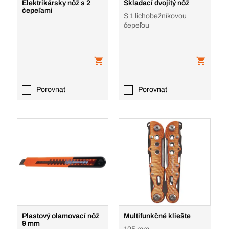
Elektrikársky nôž s 2
Skladací dvojitý nôž
čepeľami
S 1 lichobežníkovou
čepeľou
Porovnať
Porovnať
Plastový olamovací nôž
Multifunkčné kliešte
9 mm