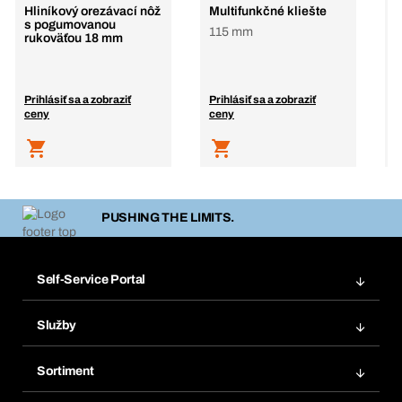
Hliníkový orezávací nôž
Multifunkčné kliešte
D
s pogumovanou
o
115 mm
rukoväťou 18 mm
p
Prihlásiť sa a zobraziť
Prihlásiť sa a zobraziť
P
ceny
ceny
c
PUSHING THE LIMITS.
Self-Service Portal
Objednávky
Služby
Faktúry
Regálový systém Bera® Modul
Obľúbené
Sortiment
Systém Bera® Smart
Opakované objednávky
Inovácie produktov