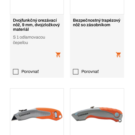
Dvojfunkčný orezávací
Bezpečnostný trapézový
nôž, 9 mm, dvojzložkový
nôž so zásobníkom
materiál
S 1 odlamovacou
čepeľou
Porovnať
Porovnať