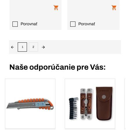
Porovnať
Porovnať
1
2
Naše odporúčanie pre Vás: