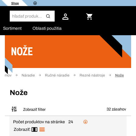
Shop
Sortiment
Oblasti použitia
NOŽE
Filter
Domov
Náradie
Ručné náradie
Rezné nástroje
Nože
Nože
32 zásahov
Zobraziť filter
Počet produktov na stránke
24
Zobraziť: