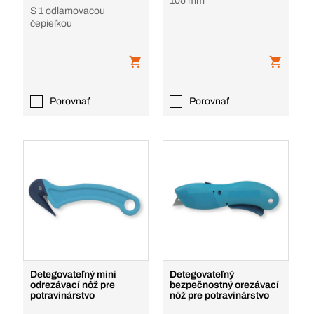
105 mm
S 1 odlamovacou
čepieľkou
Porovnať
Porovnať
Detegovateľný mini
Detegovateľný
odrezávací nôž pre
bezpečnostný orezávací
potravinárstvo
nôž pre potravinárstvo