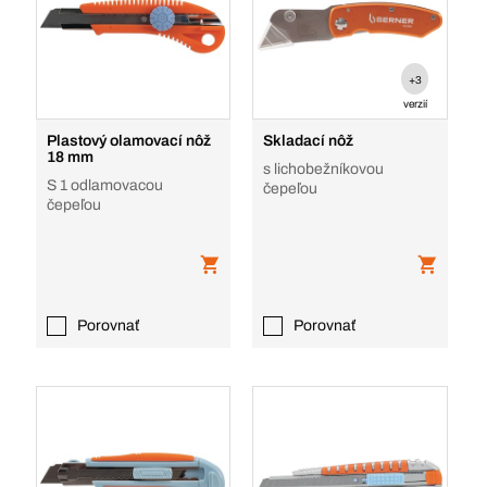
+3
verzií
Plastový olamovací nôž
Skladací nôž
18 mm
s lichobežníkovou
S 1 odlamovacou
čepeľou
čepeľou
Porovnať
Porovnať