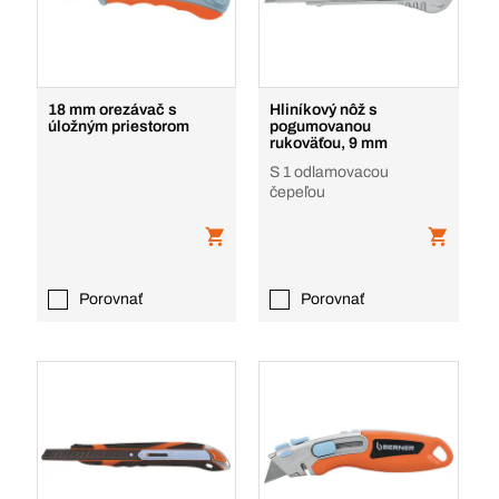
18 mm orezávač s
Hliníkový nôž s
úložným priestorom
pogumovanou
rukoväťou, 9 mm
S 1 odlamovacou
čepeľou
Porovnať
Porovnať