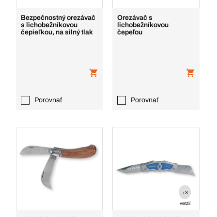
Bezpečnostný orezávač
Orezávač s
s lichobežníkovou
lichobežníkovou
čepieľkou, na silný tlak
čepeľou
Porovnať
Porovnať
+3
verzií