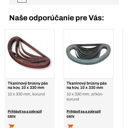
Naše odporúčanie pre Vás:
Tkaninový brúsny pás
Tkaninový brúsny pás
T
na kov, 10 x 330 mm
na kov, 10 x 330 mm
n
P
10 x 330 mm, korund
10 x 330 mm, zirkón-
1
korund
z
Prihlásiť sa a zobraziť
Prihlásiť sa a zobraziť
P
ceny
ceny
c