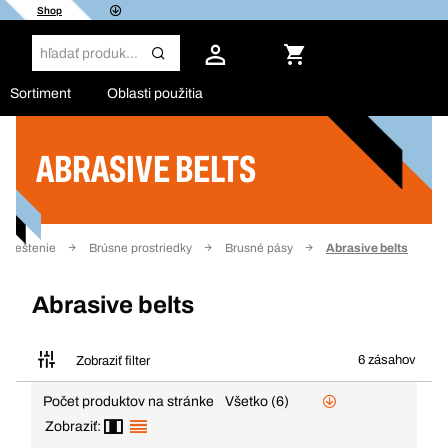
Shop
Sortiment
Oblasti použitia
ABRASIVE BELTS
Filter
e, leštenie
Brúsne prostriedky
Brusné pásy
Abrasive belts
Abrasive belts
6 zásahov
Zobraziť filter
Počet produktov na stránke
Všetko (6)
Zobraziť: