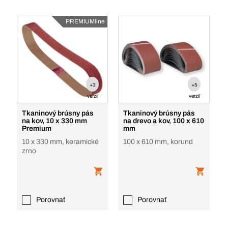
PREMIUMline
+3
+5
verzií
verzií
Tkaninový brúsny pás
Tkaninový brúsny pás
na kov, 10 x 330 mm
na drevo a kov, 100 x 610
Premium
mm
10 x 330 mm, keramické
100 x 610 mm, korund
zrno
Porovnať
Porovnať