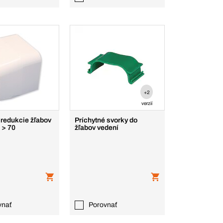
+2
verzií
 redukcie žľabov
Príchytné svorky do
 > 70
žľabov vedení
vnať
Porovnať