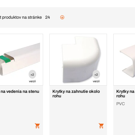
t produktov na stránke
24
+2
+2
verzií
verzií
 na vedenia na stenu
Krytky na zahnutie okolo
Krytky na
rohu
rohu
PVC