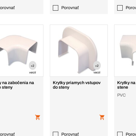
orovnať
Porovnať
Poro
+2
+2
verzií
verzií
y na zabočenia na
Krytky priamych vstupov
Krytky na 
e steny
do steny
stene
PVC
orovnať
Porovnať
Poro