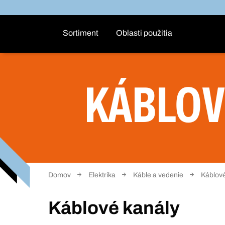
Sortiment
Oblasti použitia
KÁBLOV
Domov
Elektrika
Káble a vedenie
Káblové
Káblové kanály