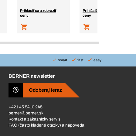
Prihlásiť sa a zobraziť
Prihlásiť sa a zobraziť
ceny
ceny
smart
fast
easy
BERNER newsletter
Odoberaj teraz
+421 45 5410 245
berner@berner.sk
Kontakt a zákaznícky servis
FAQ (často kladené otázky) a nápoveda