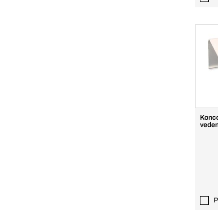
Konco
veden
P