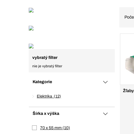
Poče
vybratý filter
nie je vybratý filter
Kategorie
Žľaby
Elektrika
12
Šírka x výška
70 x 55 mm
10