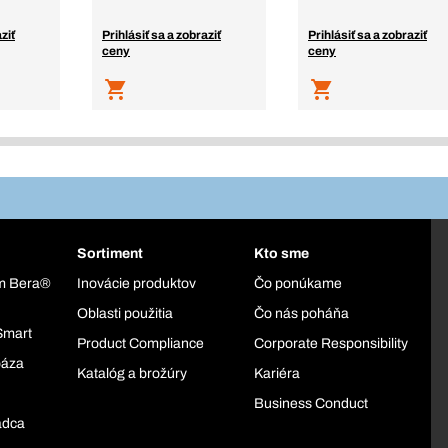
ziť
Prihlásiť sa a zobraziť
Prihlásiť sa a zobraziť
ceny
ceny
Sortiment
Kto sme
ém Bera®
Inovácie produktov
Čo ponúkame
Oblasti použitia
Čo nás poháňa
Smart
Product Compliance
Corporate Responsibility
báza
Katalóg a brožúry
Kariéra
Business Conduct
adca