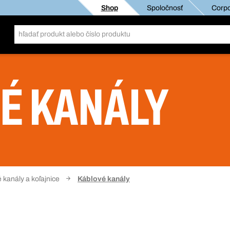
Shop
Spoločnosť
Corpo
É KANÁLY
 kanály a koľajnice
Káblové kanály