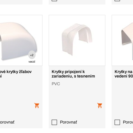
+2
verzií
vé krytky žľabov
Krytky pripojení k
Krytky na
í
zariadeniu, s tesnením
vedení 90
PVC
orovnať
Porovnať
Poro