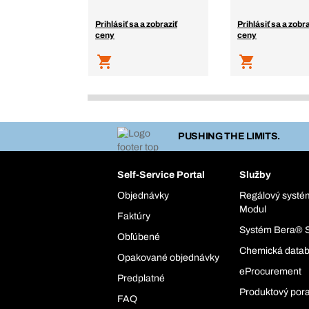
Prihlásiť sa a zobraziť
Prihlásiť sa a zobra
ceny
ceny
PUSHING THE LIMITS.
Self-Service Portal
Služby
Objednávky
Regálový syst
Modul
Faktúry
Systém Bera® 
Obľúbené
Chemická data
Opakované objednávky
eProcurement
Predplatné
Produktový por
FAQ