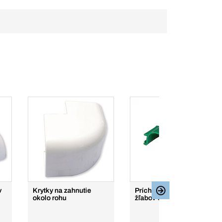
v
Krytky na zahnutie
Príchytné svorky do
okolo rohu
žľabov vedení