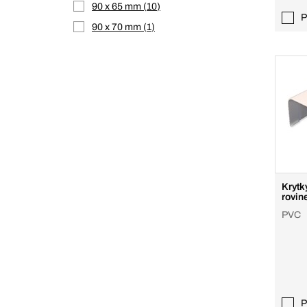
90 x 65 mm
10
P
90 x 70 mm
1
Krytk
rovin
PVC
P