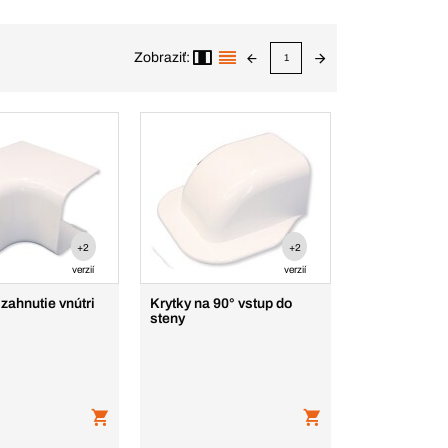
Zobraziť:
1
+2
+2
verzií
verzií
 zahnutie vnútri
Krytky na 90° vstup do
steny