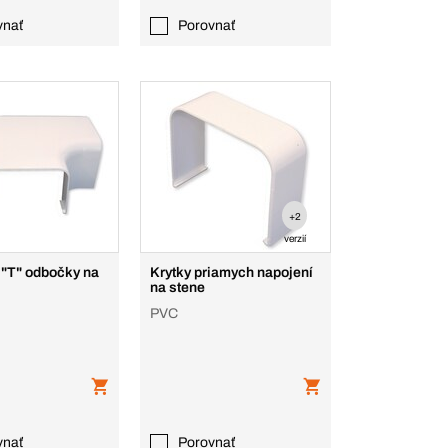
vnať
Porovnať
+2
verzií
"T" odbočky na
Krytky priamych napojení
na stene
PVC
vnať
Porovnať