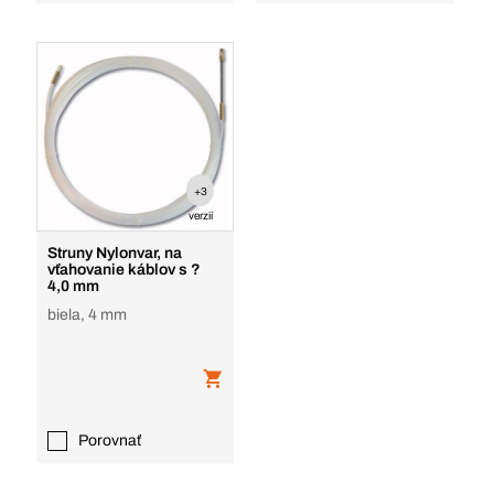
+3
verzií
Struny Nylonvar, na
vťahovanie káblov s ?
4,0 mm
biela, 4 mm
Porovnať