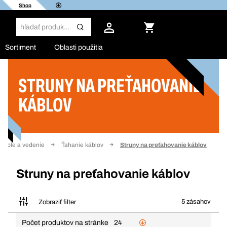
Shop
Sortiment
Oblasti použitia
STRUNY NA PREŤAHOVANIE
Filter
KÁBLOV
Káble a vedenie
Ťahanie káblov
Struny na preťahovanie káblov
Struny na preťahovanie káblov
5 zásahov
Zobraziť filter
Počet produktov na stránke
24