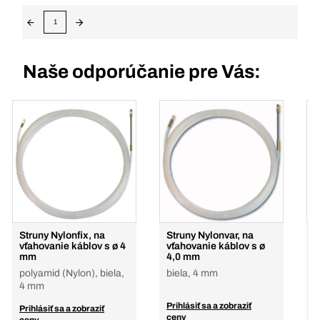
1
Naše odporúčanie pre Vás:
Struny Nylonfix, na
Struny Nylonvar, na
S
vťahovanie káblov s ø 4
vťahovanie káblov s ø
n
mm
4,0 mm
s
polyamid (Nylon), biela,
biela, 4 mm
4
4 mm
Prihlásiť sa a zobraziť
P
Prihlásiť sa a zobraziť
ceny
c