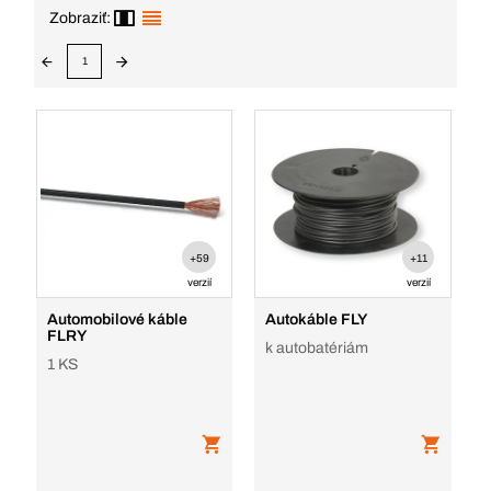
Zobraziť:
1
+59
+11
verzií
verzií
Automobilové káble
Autokáble FLY
FLRY
k autobatériám
1 KS