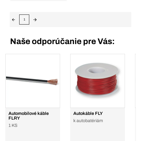
1
Naše odporúčanie pre Vás:
Automobilové káble
Autokáble FLY
K
FLRY
k autobatériám
1
1 KS