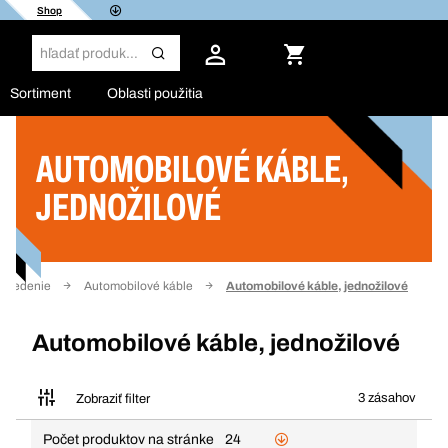
Shop
Sortiment
Oblasti použitia
AUTOMOBILOVÉ KÁBLE,
Filter
JEDNOŽILOVÉ
a vedenie
Automobilové káble
Automobilové káble, jednožilové
Automobilové káble, jednožilové
3 zásahov
Zobraziť filter
Počet produktov na stránke
24