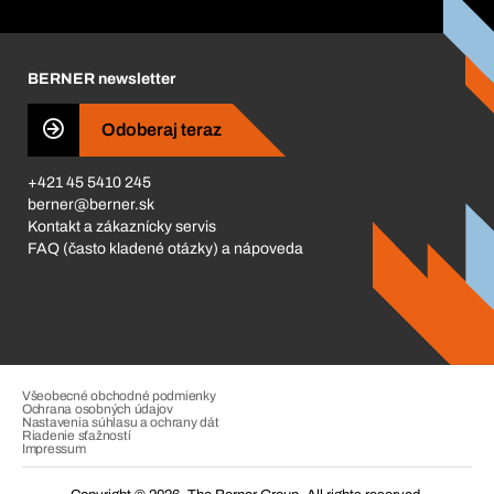
Corporate Responsibility
Kariéra
BERNER newsletter
Business Conduct
Odoberaj teraz
+421 45 5410 245
berner@berner.sk
Kontakt a zákaznícky servis
FAQ (často kladené otázky) a nápoveda
Všeobecné obchodné podmienky
Ochrana osobných údajov
Nastavenia súhlasu a ochrany dát
Riadenie sťažností
Impressum