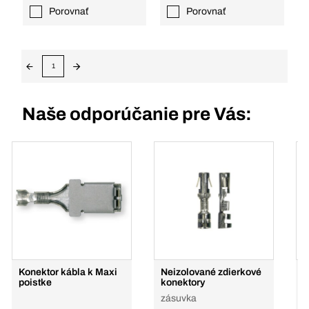
Porovnať
Porovnať
1
Naše odporúčanie pre Vás:
Konektor kábla k Maxi
Neizolované zdierkové
N
poistke
konektory
k
zásuvka
O