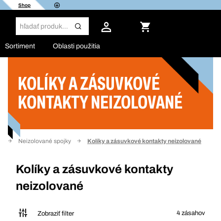
Shop
Sortiment
Oblasti použitia
KOLÍKY A ZÁSUVKOVÉ
Filter
KONTAKTY NEIZOLOVANÉ
y
Neizolované spojky
Kolíky a zásuvkové kontakty neizolované
Kolíky a zásuvkové kontakty
neizolované
4 zásahov
Zobraziť filter