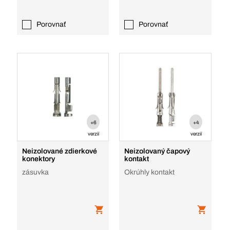
Porovnať
Porovnať
+6
+4
verzií
verzií
Neizolované zdierkové
Neizolovaný čapový
konektory
kontakt
zásuvka
Okrúhly kontakt