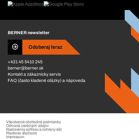
Produktový poradca
Čo nás poháňa
Katalóg a brožúry
Corporate Responsibility
Kariéra
BERNER newsletter
Business Conduct
Odoberaj teraz
+421 45 5410 245
berner@berner.sk
Kontakt a zákaznícky servis
FAQ (často kladené otázky) a nápoveda
Všeobecné obchodné podmienky
Ochrana osobných údajov
Nastavenia súhlasu a ochrany dát
Riadenie sťažností
Impressum