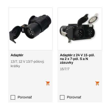
Adaptér
Adaptér z 24 V 15-pól.
na 2 x 7-pól. S a N
13/7, 12 V 13/7-pólový,
zásuvky
krátky
15/7/7
Porovnať
Porovnať