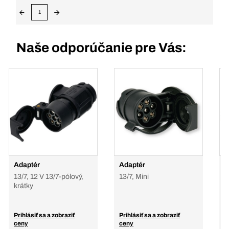
1
Naše odporúčanie pre Vás:
Adaptér
Adaptér
A
n
13/7, 12 V 13/7-pólový,
13/7, Mini
z
krátky
1
Prihlásiť sa a zobraziť
Prihlásiť sa a zobraziť
P
ceny
ceny
c