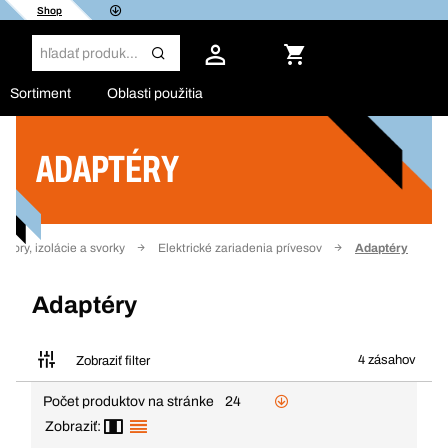
Shop
Sortiment
Oblasti použitia
ADAPTÉRY
Filter
ktory, izolácie a svorky
Elektrické zariadenia prívesov
Adaptéry
Adaptéry
4 zásahov
Zobraziť filter
Počet produktov na stránke
24
Zobraziť: