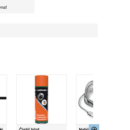
vnať
CH
Čistič bŕzd
Nabíjací multikábel