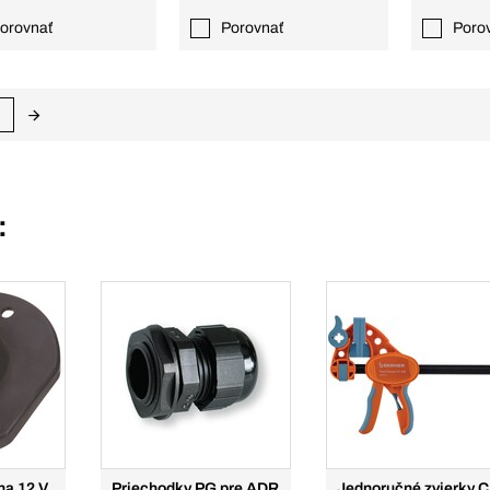
orovnať
Porovnať
Poro
:
na 12 V
Priechodky PG pre ADR
Jednoručné zvierky 