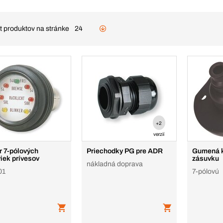
t produktov na stránke
24
+2
verzií
r 7-pólových
Priechodky PG pre ADR
Gumená k
iek prívesov
zásuvku
nákladná doprava
01
7-pólovú