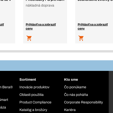
nákladná doprava
ziť
Prihlásiť sa a zobraziť
Prihlásiť sa a zobraziť
ceny
ceny
Sortiment
Kto sme
ém Bera®
Inovácie produktov
Čo ponúkame
Oblasti použitia
Čo nás poháňa
Smart
Product Compliance
Corporate Responsibility
báza
Katalóg a brožúry
Kariéra