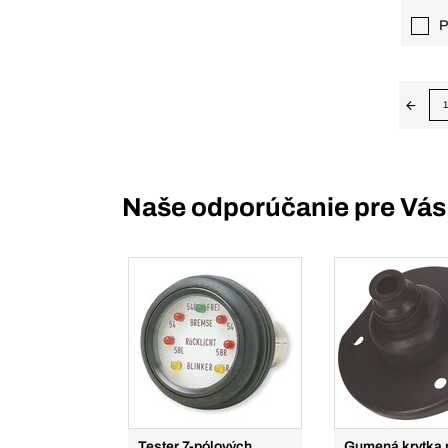
P
1
Naše odporúčanie pre Vás
Tester 7-pólových
Gumená krytka 