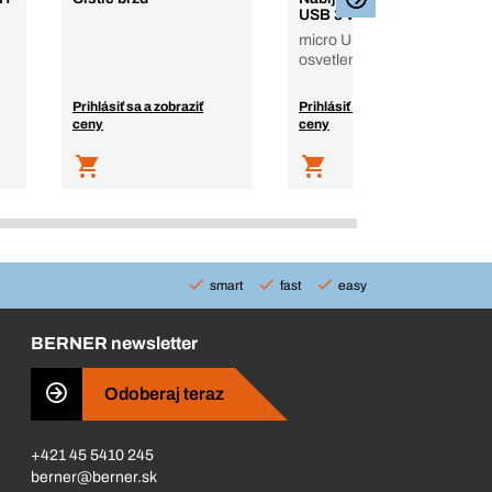
USB 3 v 1
micro USB, typ C,
osvetlenie
Prihlásiť sa a zobraziť
Prihlásiť sa a zobraziť
ceny
ceny
smart
fast
easy
BERNER newsletter
Odoberaj teraz
+421 45 5410 245
berner@berner.sk