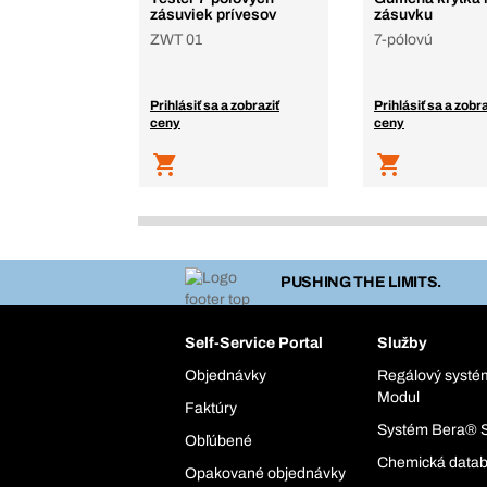
zásuviek prívesov
zásuvku
ZWT 01
7-pólovú
Prihlásiť sa a zobraziť
Prihlásiť sa a zobra
ceny
ceny
PUSHING THE LIMITS.
Self-Service Portal
Služby
Objednávky
Regálový syst
Modul
Faktúry
Systém Bera® 
Obľúbené
Chemická data
Opakované objednávky