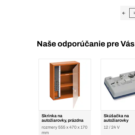
1
Naše odporúčanie pre Vás
Skrinka na
Skúšačka na
autožiarovky, prázdna
autožiarovky
rozmery 555 x 470 x 170
12 / 24 V
mm