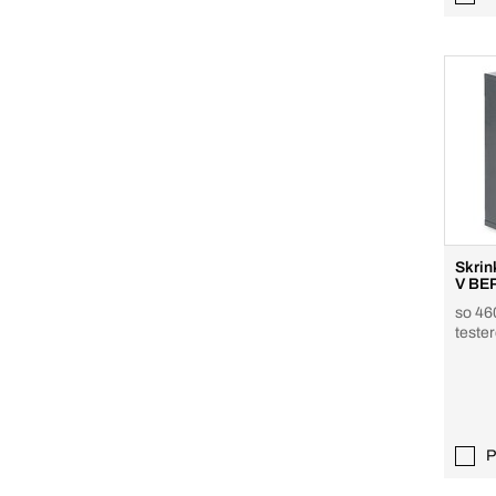
Skrin
V BE
so 46
teste
P