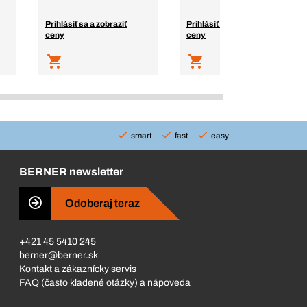
Prihlásiť sa a zobraziť
Prihlásiť sa a zobraziť
ceny
ceny
smart
fast
easy
BERNER newsletter
Odoberaj teraz
+421 45 5410 245
berner@berner.sk
Kontakt a zákaznícky servis
FAQ (často kladené otázky) a nápoveda