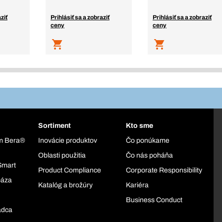
ziť
Prihlásiť sa a zobraziť
Prihlásiť sa a zobraziť
ceny
ceny
Sortiment
Kto sme
ém Bera®
Inovácie produktov
Čo ponúkame
Oblasti použitia
Čo nás poháňa
Smart
Product Compliance
Corporate Responsibility
báza
Katalóg a brožúry
Kariéra
Business Conduct
adca