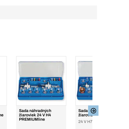
Sada náhradných
Sada náhradných
ne
žiaroviek 24 V H4
žiaroviek PREMIUMline
PREMIUMline
24 V H7