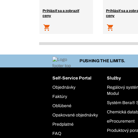
Prihlásiť sa a zobraziť
Prihlásiť sa a zobra
ceny
ceny
PUSHING THE LIMITS.
Self-Service Portal
Služby
Objednávky
Regálový syst
Modul
Faktúry
Systém Bera® 
Obľúbené
Chemická data
Opakované objednávky
eProcurement
Predplatné
Produktový por
FAQ