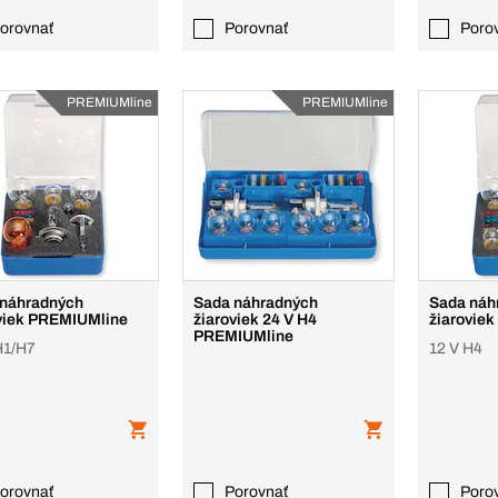
orovnať
Porovnať
Poro
PREMIUMline
PREMIUMline
náhradných
Sada náhradných
Sada náh
viek PREMIUMline
žiaroviek 24 V H4
žiarovie
PREMIUMline
H1/H7
12 V H4
orovnať
Porovnať
Poro