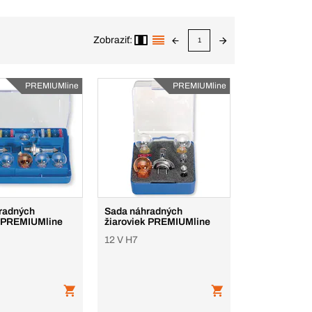
Zobraziť:
1
PREMIUMline
PREMIUMline
radných
Sada náhradných
k PREMIUMline
žiaroviek PREMIUMline
12 V H7