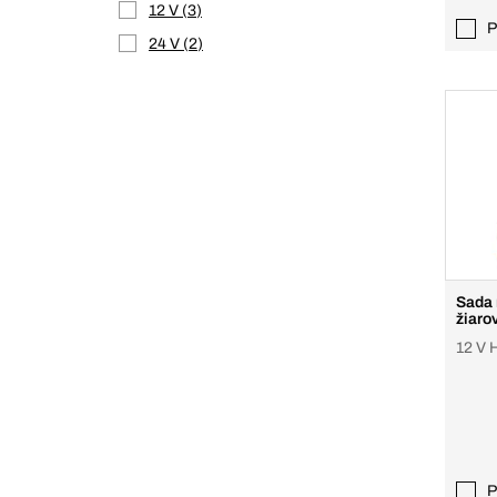
12 V
3
P
24 V
2
Sada 
žiaro
12 V 
P