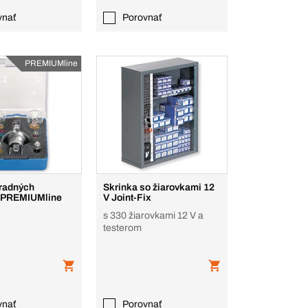
vnať
Porovnať
PREMIUMline
radných
Skrinka so žiarovkami 12
k PREMIUMline
V Joint-Fix
s 330 žiarovkami 12 V a
testerom
vnať
Porovnať