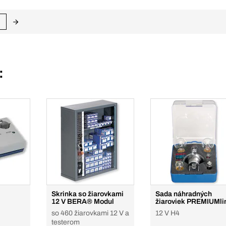
:
Skrinka so žiarovkami
Sada náhradných
12 V BERA® Modul
žiaroviek PREMIUMli
so 460 žiarovkami 12 V a
12 V H4
testerom