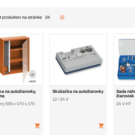
t produktov na stránke
24
+2
verzií
ka na autožiarovky,
Skúšačka na autožiarovky
Sada náh
na
žiarovie
12 / 24 V
ry 555 x 470 x 170
24 V H7