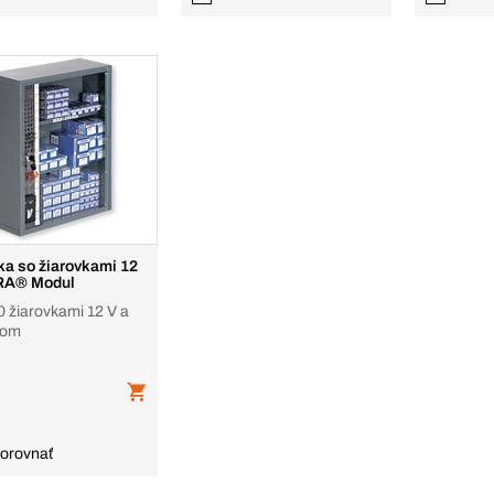
ka so žiarovkami 12
RA® Modul
0 žiarovkami 12 V a
rom
orovnať