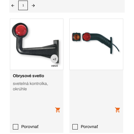
1
+2
verzií
Obrysové svetlo
svetelná kontrolka,
okrúhle
Porovnať
Porovnať