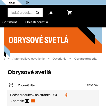
Shop
Sortiment
Oblasti použitia
OBRYSOVÉ SVETLÁ
Filter
rika
Automobilové osvetlenie
Osvetlenie
Obrysové svetlá
Obrysové svetlá
5 zásahov
Zobraziť filter
Počet produktov na stránke
24
Zobraziť: