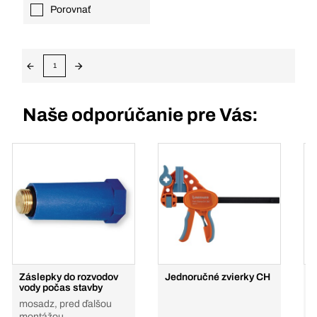
Porovnať
1
Naše odporúčanie pre Vás:
Záslepky do rozvodov
Jednoručné zvierky CH
Č
vody počas stavby
mosadz, pred ďalšou
montážou