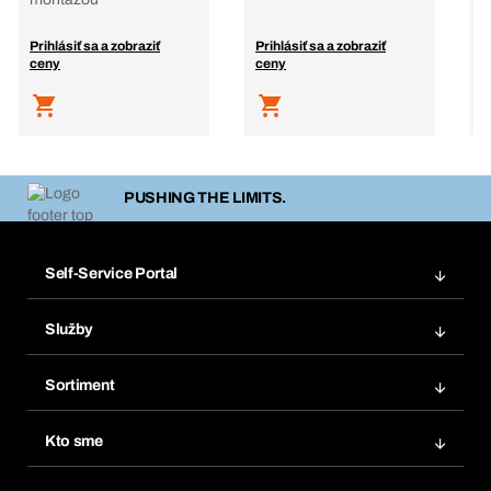
Prihlásiť sa a zobraziť
Prihlásiť sa a zobraziť
P
ceny
ceny
c
PUSHING THE LIMITS.
Self-Service Portal
Objednávky
Služby
Faktúry
Regálový systém Bera® Modul
Obľúbené
Sortiment
Systém Bera® Smart
Opakované objednávky
Inovácie produktov
Chemická databáza
Kto sme
Predplatné
Oblasti použitia
eProcurement
Čo ponúkame
FAQ