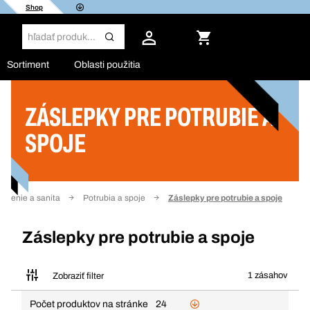
Shop
Sortiment
Oblasti použitia
ZÁSLEPKY PRE POTRUBIE A
Filter
SPOJE
Kúrenie a sanita
Potrubia a spoje
Záslepky pre potrubie a spoje
Záslepky pre potrubie a spoje
1 zásahov
Zobraziť filter
Počet produktov na stránke
24