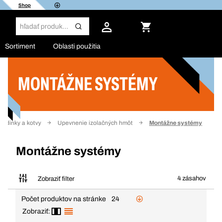
Shop
Sortiment
Oblasti použitia
MONTÁŽNE SYSTÉMY
Filter
ždinky a kotvy
Upevnenie izolačných hmôt
Montážne systémy
Montážne systémy
4 zásahov
Zobraziť filter
Počet produktov na stránke
24
Zobraziť: