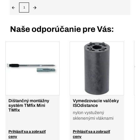
1
Naše odporúčanie pre Vás:
Dištančný montážny
Vymedzovacie valčeky
D
systém TMfix Mini
ISOdistance
s
TMfix
M
nylon vystužený
p
sklenenými vláknami
Prihlásiť sa a zobraziť
Prihlásiť sa a zobraziť
P
ceny
ceny
c