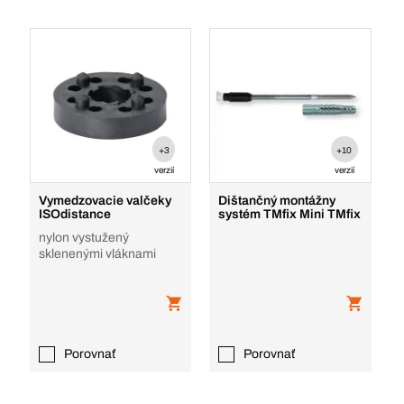
+3
+10
verzií
verzií
Vymedzovacie valčeky
Dištančný montážny
ISOdistance
systém TMfix Mini TMfix
nylon vystužený
sklenenými vláknami
Porovnať
Porovnať