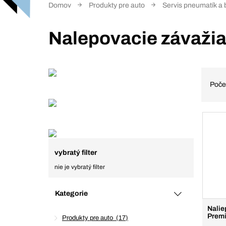
Domov
Produkty pre auto
Servis pneumatík a 
Nalepovacie závažia
Poče
vybratý filter
nie je vybratý filter
Kategorie
Nalie
Prem
Produkty pre auto
17