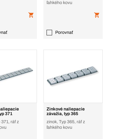
ľahkého kovu
vnať
Porovnať
aliepacie
Zinkové naliepacie
typ 371
závažia, typ 365
 371, ráf z
zinok, Typ 365, ráf z
kovu
ľahkého kovu