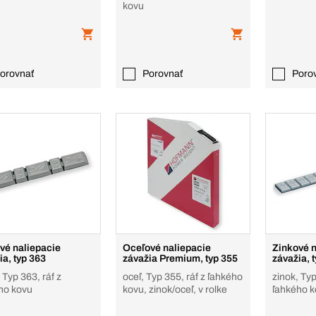
kovu
orovnať
Porovnať
Poro
vé naliepacie
Oceľové naliepacie
Zinkové n
ia, typ 363
závažia Premium, typ 355
závažia, 
 Typ 363, ráf z
oceľ, Typ 355, ráf z ľahkého
zinok, Typ
ho kovu
kovu, zinok/oceľ, v rolke
ľahkého 