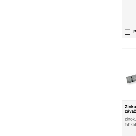
P
Zinko
závaž
zinok,
ľahké