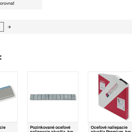
orovnať
:
cie
Pozinkované oceľové
Oceľové naliepacie
naliepacie závažia, typ
závažia Premium, typ