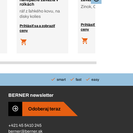
rolkách
Zinok, Oceľové ráfiky
ráf z ľahkého kovu, na
disky kolies
Prihlásiť sa a zobraziť
Prihlásiť sa a zobraziť
ceny
ceny
smart
fast
easy
BERNER newsletter
Odoberaj teraz
+421 45 5410 245
berner@berner.sk