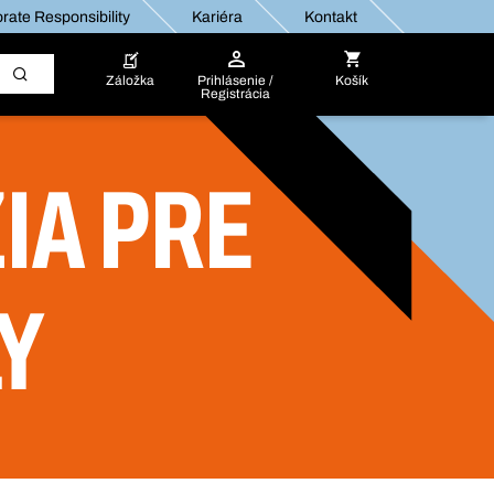
rate Responsibility
Kariéra
Kontakt
Záložka
Prihlásenie /
Košík
Registrácia
IA PRE
Y