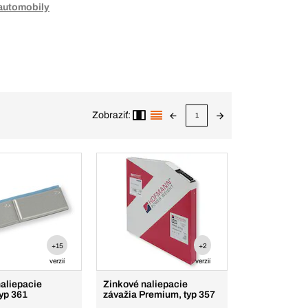
automobily
Zobraziť:
1
+15
+2
verzií
verzií
aliepacie
Zinkové naliepacie
typ 361
závažia Premium, typ 357