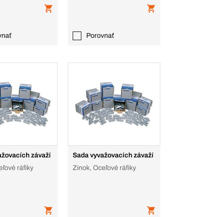
vnať
Porovnať
ažovacích závaží
Sada vyvažovacích závaží
eľové ráfiky
Zinok, Oceľové ráfiky