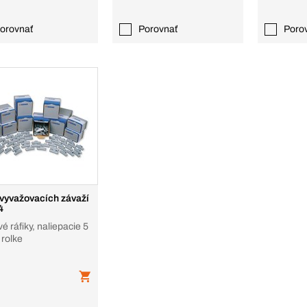
orovnať
Porovnať
Poro
vyvažovacích závaží
4
é ráfiky, naliepacie 5
 rolke