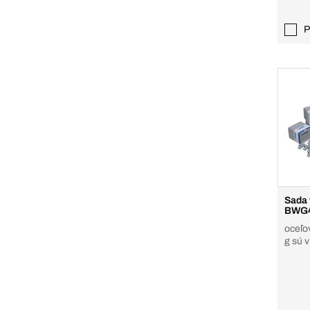
P
Sada 
BWG
oceľov
g sú v