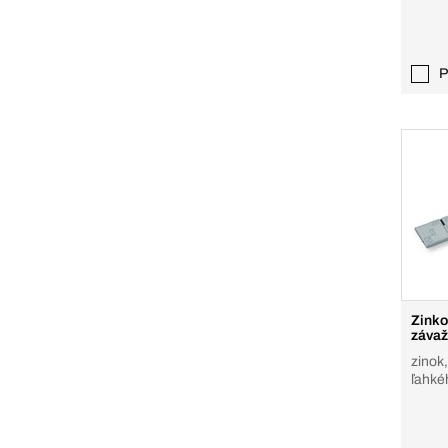
P
Zinko
závaž
zinok,
ľahké