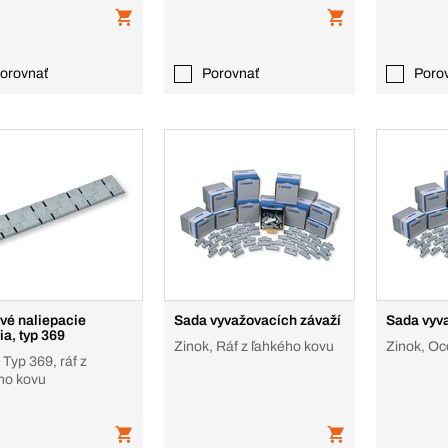
orovnať
Porovnať
Poro
vé naliepacie
Sada vyvažovacích závaží
Sada vyv
ia, typ 369
Zinok, Ráf z ľahkého kovu
Zinok, Oc
 Typ 369, ráf z
ho kovu