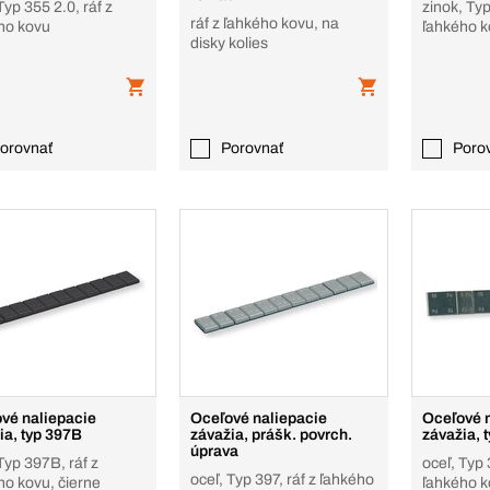
Typ 355 2.0, ráf z
zinok, Typ
ráf z ľahkého kovu, na
ho kovu
ľahkého 
disky kolies
orovnať
Porovnať
Poro
vé naliepacie
Oceľové naliepacie
Oceľové 
ia, typ 397B
závažia, prášk. povrch.
závažia, 
úprava
Typ 397B, ráf z
oceľ, Typ 
oceľ, Typ 397, ráf z ľahkého
ho kovu, čierne
ľahkého 