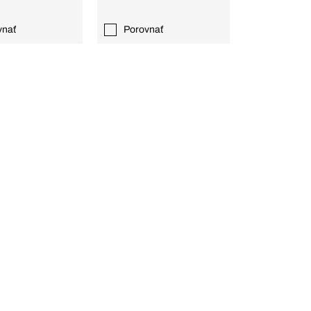
vnať
Porovnať