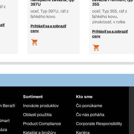
397U
355
áf z
oceľ, Typ 397U, ráf z
oceľ, Typ 355, ráf z
ľahkého kovu
ľahkého kovu,
zinok/oceľ, v rolke
ziť
Prihlásiť sa a zobraziť
ceny
Prihlásiť sa a zobraziť
ceny
Sortiment
Kto sme
ém Bera®
Inovácie produktov
Čo ponúkame
Oblasti použitia
Čo nás poháňa
Smart
Product Compliance
Corporate Responsibility
báza
Katalóg a brožúry
Kariéra