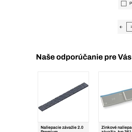
P
1
Naše odporúčanie pre Vás
Naliepacie závažie 2.0
Zinkové naliepa
Premium
závažia, typ 361