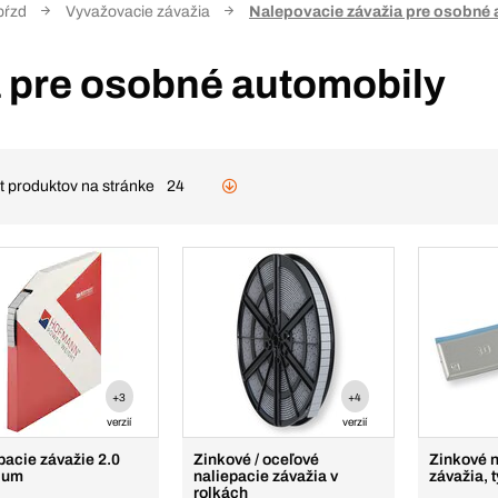
bŕzd
Vyvažovacie závažia
Nalepovacie závažia pre osobné 
 pre osobné automobily
t produktov na stránke
24
+3
+4
verzií
verzií
pacie závažie 2.0
Zinkové / oceľové
Zinkové n
ium
naliepacie závažia v
závažia, 
rolkách