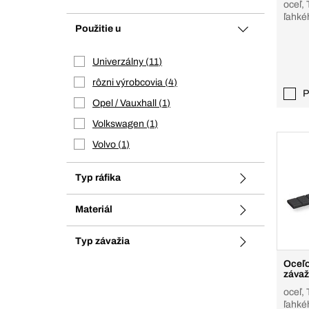
oceľ, 
ľahké
Použitie u
Univerzálny
11
rôzni výrobcovia
4
P
Opel / Vauxhall
1
Volkswagen
1
Volvo
1
Typ ráfika
Materiál
Typ závažia
Oceľo
závaž
oceľ, 
ľahké