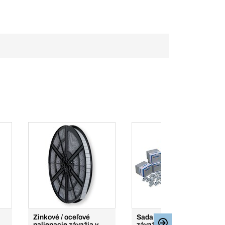
Zinkové / oceľové
Sada vyvažovacích
naliepacie závažia v
závaží