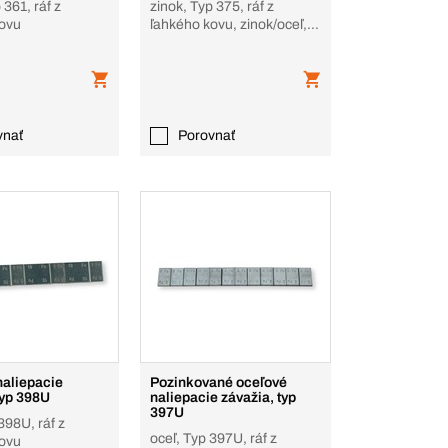
 361, ráf z
zinok, Typ 375, ráf z
kovu
ľahkého kovu, zinok/oceľ, v
rolke
vnať
Porovnať
naliepacie
Pozinkované oceľové
typ 398U
naliepacie závažia, typ
397U
398U, ráf z
oceľ, Typ 397U, ráf z
kovu