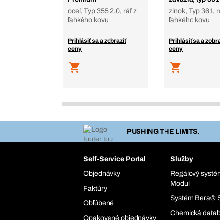
oceľ, Typ 355 2.0, ráf z
zinok, Typ 361, r
ľahkého kovu
ľahkého kovu
Prihlásiť sa a zobraziť
Prihlásiť sa a zobra
ceny
ceny
PUSHING THE LIMITS.
Self-Service Portal
Služby
Objednávky
Regálový syst
Modul
Faktúry
Systém Bera® 
Obľúbené
Chemická data
Opakované objednávky