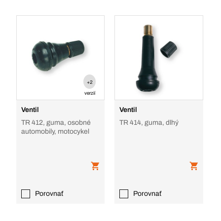
+2
verzií
Ventil
Ventil
TR 412, guma, osobné
TR 414, guma, dlhý
automobily, motocykel
Porovnať
Porovnať