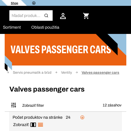
Shop
Sortiment
Oblasti použitia
VALVES PASSENGER CARS
Filter
to
Servis pneumatík a bŕzd
Ventily
Valves passenger cars
Valves passenger cars
12 zásahov
Zobraziť filter
Počet produktov na stránke
24
Zobraziť: