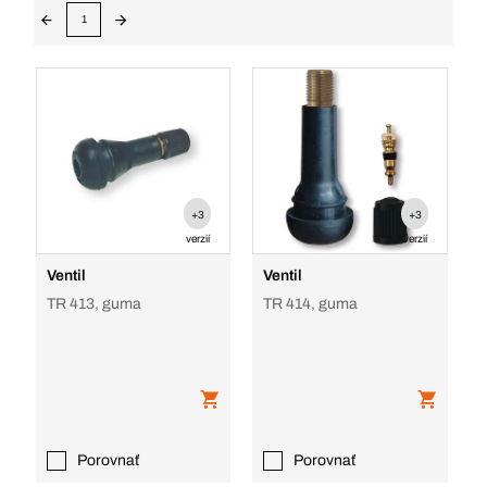
1
+3
+3
verzií
verzií
Ventil
Ventil
TR 413, guma
TR 414, guma
Porovnať
Porovnať