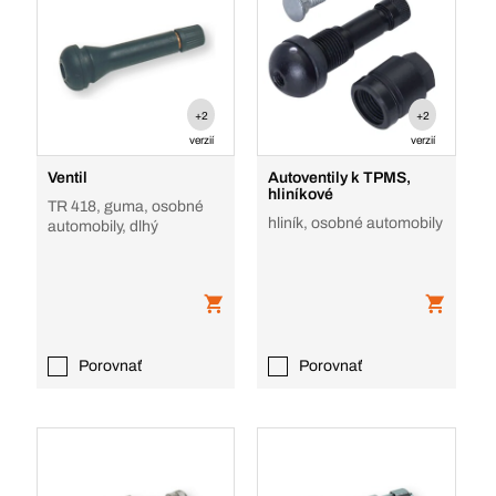
+2
+2
verzií
verzií
Ventil
Autoventily k TPMS,
hliníkové
TR 418, guma, osobné
hliník, osobné automobily
automobily, dlhý
Porovnať
Porovnať