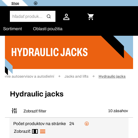
Shop
Sortiment
Oblasti použitia
HYDRAULIC JACKS
Filter
venie autoservisov a autodielní
Jacks and lifts
Hydraulic jacks
Hydraulic jacks
10 zásahov
Zobraziť filter
Počet produktov na stránke
24
Zobraziť: