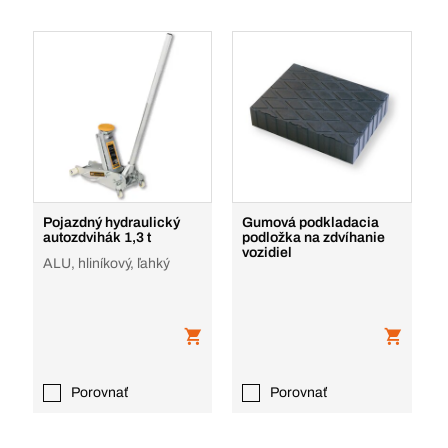
Pojazdný hydraulický
Gumová podkladacia
autozdvihák 1,3 t
podložka na zdvíhanie
vozidiel
ALU, hliníkový, ľahký
Porovnať
Porovnať