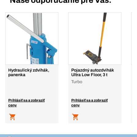
Naše odporúčanie pre Vás:
Hydraulický zdvihák,
Pojazdný autozdvihák
P
panenka
Ultra Low Floor, 3 t
U
Turbo
Prihlásiť sa a zobraziť
Prihlásiť sa a zobraziť
P
ceny
ceny
c