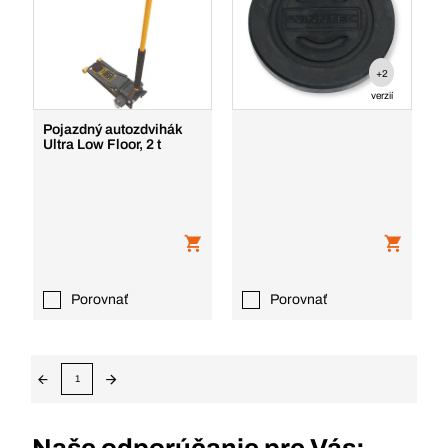
+2
verzií
Pojazdný autozdvihák
Ultra Low Floor, 2 t
Porovnať
Porovnať
1