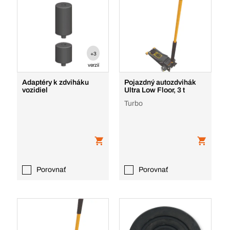
+3
verzií
Adaptéry k zdviháku
Pojazdný autozdvihák
vozidiel
Ultra Low Floor, 3 t
Turbo
Porovnať
Porovnať