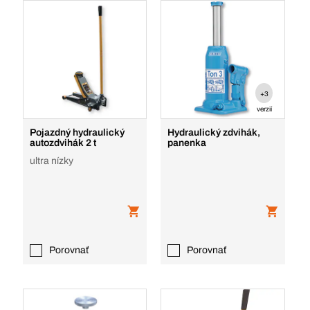
+3
verzií
Pojazdný hydraulický
Hydraulický zdvihák,
autozdvihák 2 t
panenka
ultra nízky
Porovnať
Porovnať