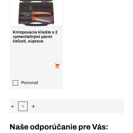
Krimpovacie kliešte s 2
vymeniteľnými pármi
čeľustí, súprava
Porovnať
1
Naše odporúčanie pre Vás: