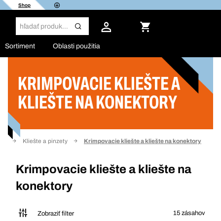
Shop
Sortiment
Oblasti použitia
KRIMPOVACIE KLIEŠTE A
Filter
KLIEŠTE NA KONEKTORY
die
Kliešte a pinzety
Krimpovacie kliešte a kliešte na konektory
Krimpovacie kliešte a kliešte na
konektory
15 zásahov
Zobraziť filter