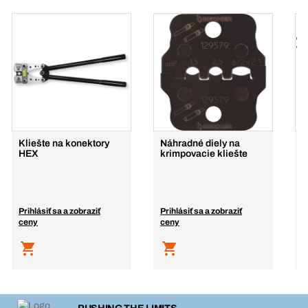
Kliešte na konektory
Náhradné diely na
K
HEX
krimpovacie kliešte
(
d
0
Prihlásiť sa a zobraziť
Prihlásiť sa a zobraziť
P
ceny
ceny
c