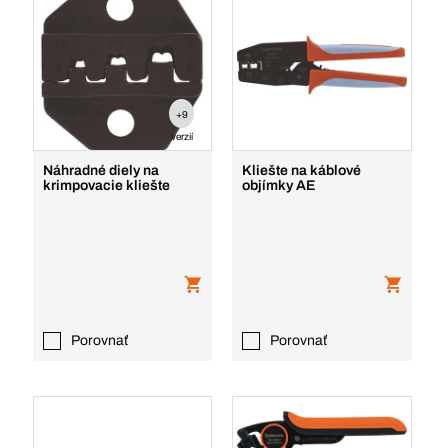
+9
verzií
Náhradné diely na
Kliešte na káblové
krimpovacie kliešte
objímky AE
Porovnať
Porovnať