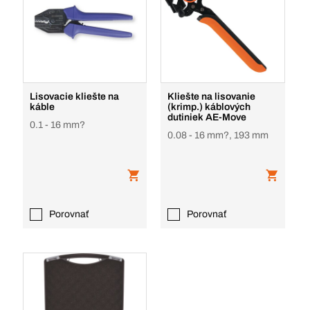
Lisovacie kliešte na
Kliešte na lisovanie
káble
(krimp.) káblových
dutiniek AE-Move
0.1 - 16 mm?
0.08 - 16 mm?, 193 mm
Porovnať
Porovnať