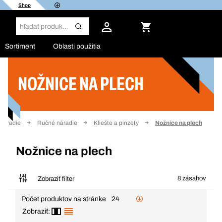
Shop
Sortiment
Oblasti použitia
NOŽNICE NA PLECH
Filter
Náradie
Ručné náradie
Kliešte a pinzety
Nožnice na plech
Nožnice na plech
8 zásahov
Zobraziť filter
Počet produktov na stránke
24
Zobraziť: