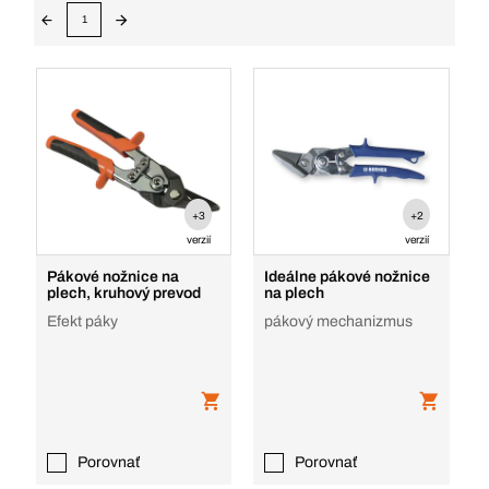
1
+3
+2
verzií
verzií
Pákové nožnice na
Ideálne pákové nožnice
plech, kruhový prevod
na plech
Efekt páky
pákový mechanizmus
Porovnať
Porovnať