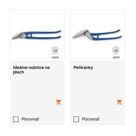
+2
+2
verzií
verzií
Ideálne nožnice na
Pelikánky
plech
Porovnať
Porovnať