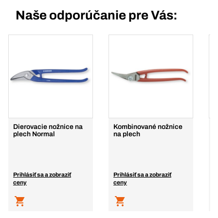
Naše odporúčanie pre Vás:
Dierovacie nožnice na
Kombinované nožnice
I
plech Normal
na plech
n
p
Prihlásiť sa a zobraziť
Prihlásiť sa a zobraziť
P
ceny
ceny
c