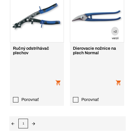
+2
verzií
Ručný odstrihávač
Dierovacie nožnice na
plechov
plech Normal
Porovnať
Porovnať
1