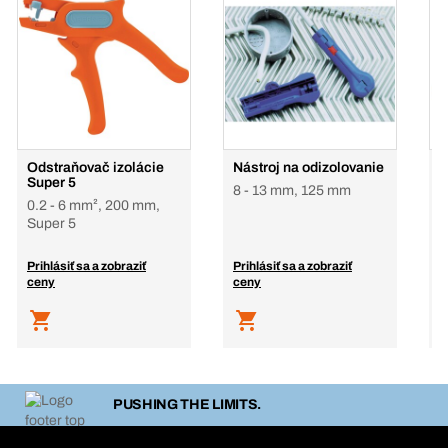
Odstraňovač izolácie
Nástroj na odizolovanie
O
Super 5
8 - 13 mm, 125 mm
3
0.2 - 6 mm², 200 mm,
Super 5
Prihlásiť sa a zobraziť
Prihlásiť sa a zobraziť
P
ceny
ceny
c
PUSHING THE LIMITS.