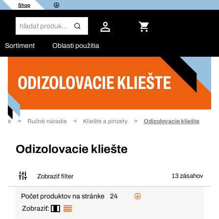
Shop
Sortiment
Oblasti použitia
ODIZOLOVACIE KLIEŠTE
Filter
adie
Ručné náradie
Kliešte a pinzety
Odizolovacie kliešte
Odizolovacie kliešte
13 zásahov
Zobraziť filter
Počet produktov na stránke
24
Zobraziť: