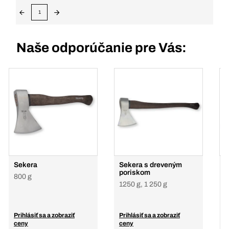
1
Naše odporúčanie pre Vás:
Sekera
Sekera s dreveným
T
poriskom
k
800 g
1250 g, 1 250 g
8
Prihlásiť sa a zobraziť
Prihlásiť sa a zobraziť
P
ceny
ceny
c