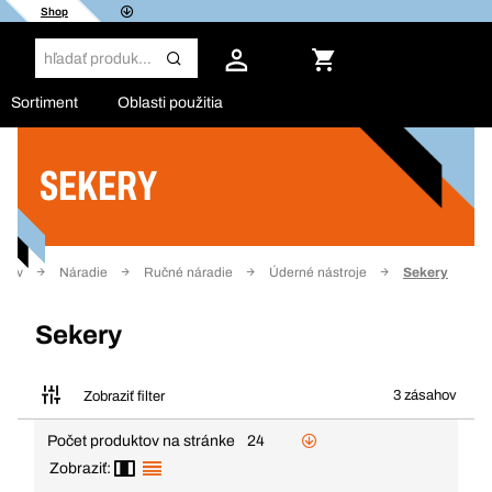
Shop
Sortiment
Oblasti použitia
SEKERY
Filter
mov
Náradie
Ručné náradie
Úderné nástroje
Sekery
Sekery
3 zásahov
Zobraziť filter
Počet produktov na stránke
24
Zobraziť: