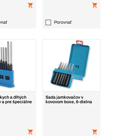
vnať
Porovnať
kych a dlhých
Sada jamkovačov v
 a pre špeciálne
kovovom boxe, 6-dielna