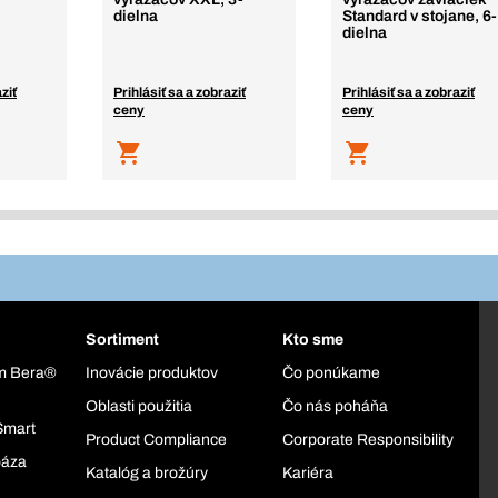
dielna
Standard v stojane, 6-
dielna
ziť
Prihlásiť sa a zobraziť
Prihlásiť sa a zobraziť
ceny
ceny
Sortiment
Kto sme
ém Bera®
Inovácie produktov
Čo ponúkame
Oblasti použitia
Čo nás poháňa
Smart
Product Compliance
Corporate Responsibility
báza
Katalóg a brožúry
Kariéra