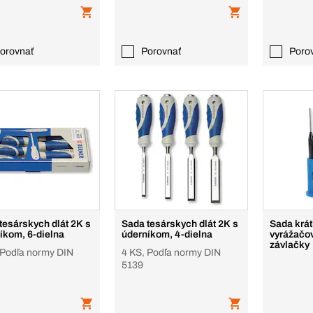
orovnať
Porovnať
Poro
tesárskych dlát 2K s
Sada tesárskych dlát 2K s
Sada krát
íkom, 6-dielna
úderníkom, 4-dielna
vyrážačov
závlačky
 Podľa normy DIN
4 KS, Podľa normy DIN
5139