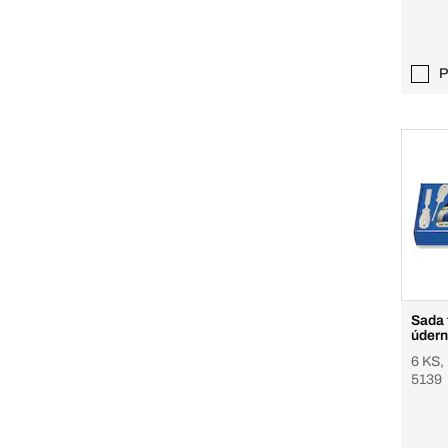
P
Sada 
údern
6 KS,
5139