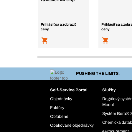
Prihlásiť sa a zobraziť
Prihlásiť sa a zobra
ceny
ceny
PUSHING THE LIMITS.
Self-Service Portal
Služby
Objednávky
Regálový syst
Modul
Faktúry
Systém Bera® 
Obľúbené
Chemická data
Opakované objednávky
eProcurement