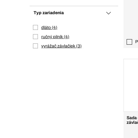
Typ zariadenia
dláto
4
ručný pilník
4
P
vyrážač závlačiek
3
Sada 
závla