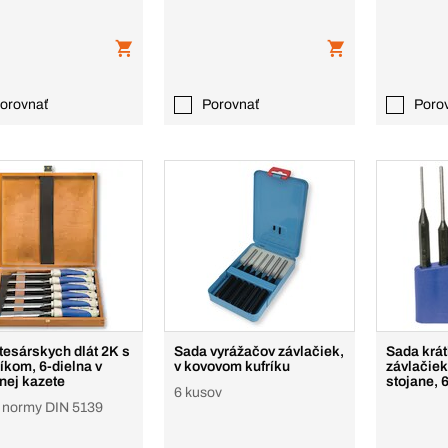
orovnať
Porovnať
Poro
tesárskych dlát 2K s
Sada vyrážačov závlačiek,
Sada krá
íkom, 6-dielna v
v kovovom kufríku
závlačiek
nej kazete
stojane, 
6 kusov
 normy DIN 5139