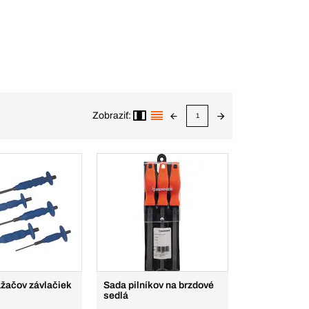
Zobraziť:
1
ážačov závlačiek
Sada pilníkov na brzdové
sedlá