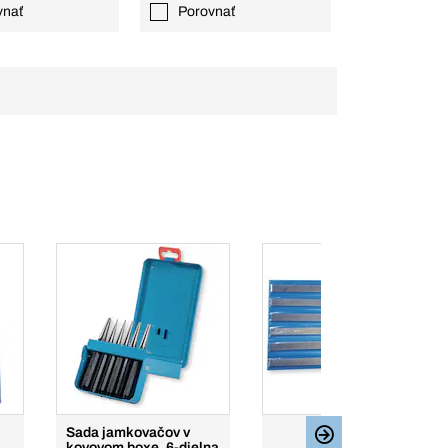
vnať
Porovnať
Sada jamkovačov v
kovovom boxe, 6-dielna