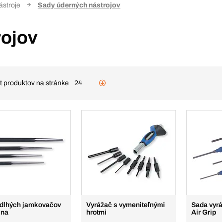
ástroje
Sady úderných nástrojov
rojov
t produktov na stránke
24
dlhých jamkovačov
Vyrážač s vymeniteľnými
Sada vyr
lna
hrotmi
Air Grip