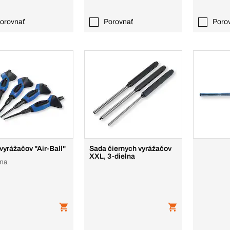
orovnať
Porovnať
Poro
vyrážačov "Air-Ball"
Sada čiernych vyrážačov
XXL, 3-dielna
lna