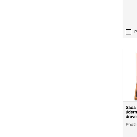
P
Sada 
údern
dreve
Podľa