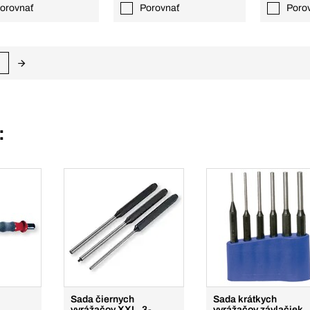
orovnať
Porovnať
Poro
:
Sada čiernych
Sada krátkych
vyrážačov XXL, 3-
vyrážačov závlačiek