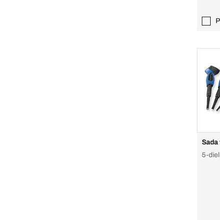
P
Sada 
5-die