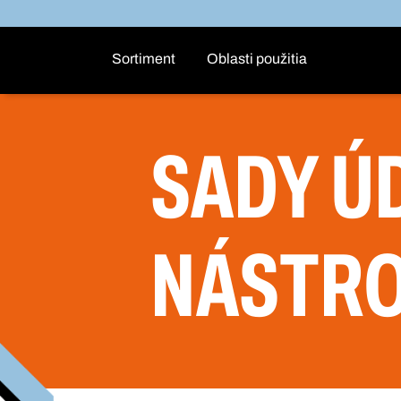
Sortiment
Oblasti použitia
SADY Ú
NÁSTR