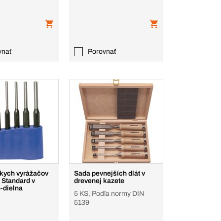
vnať
Porovnať
tkych vyrážačov
Sada pevnejších dlát v
 Standard v
drevenej kazete
6-dielna
5 KS, Podľa normy DIN
5139