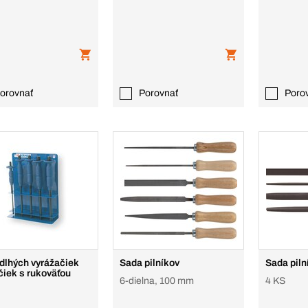
orovnať
Porovnať
Poro
dlhých vyrážačiek
Sada pilníkov
Sada piln
čiek s rukoväťou
6-dielna, 100 mm
4 KS