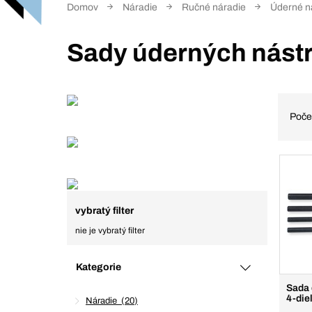
Domov
Náradie
Ručné náradie
Úderné n
Sady úderných nást
Poče
vybratý filter
nie je vybratý filter
Kategorie
Sada 
4-die
Náradie
20