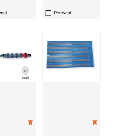
vnať
Porovnať
+7
verzií