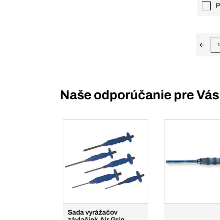
P
1
Naše odporúčanie pre Vás
Sada vyrážačov
závlačiek Air Grip