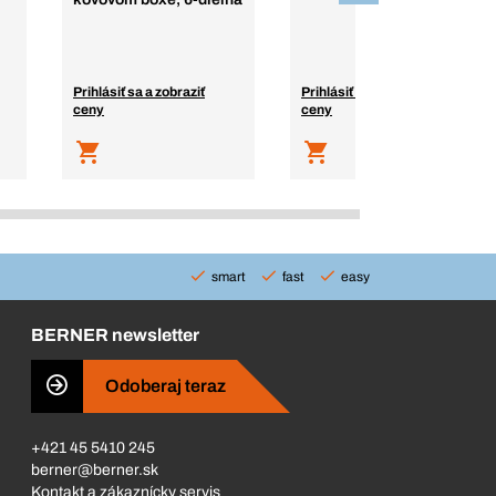
Prihlásiť sa a zobraziť
Prihlásiť sa a zobraziť
ceny
ceny
smart
fast
easy
BERNER newsletter
Odoberaj teraz
+421 45 5410 245
berner@berner.sk
Kontakt a zákaznícky servis