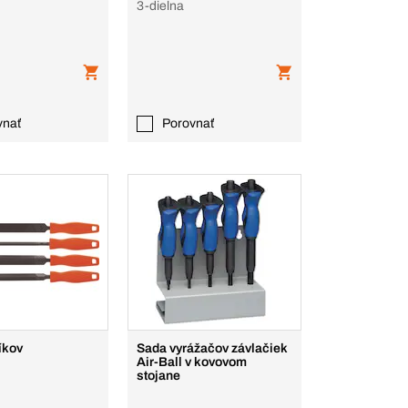
3-dielna
vnať
Porovnať
íkov
Sada vyrážačov závlačiek
Air-Ball v kovovom
stojane