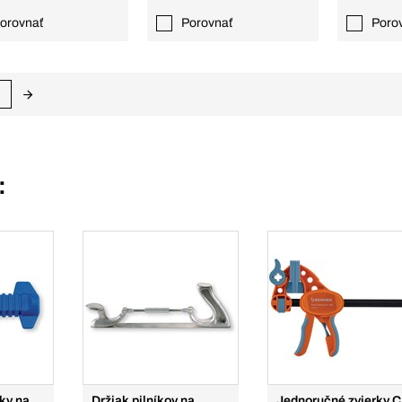
orovnať
Porovnať
Poro
:
íky na
Držiak pilníkov na
Jednoručné zvierky 