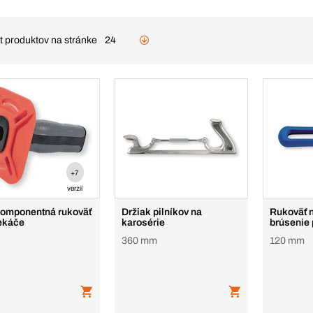
t produktov na stránke
24
+7
verzií
omponentná rukoväť
Držiak pilníkov na
Rukoväť n
ekáče
karosérie
brúsenie 
360 mm
120 mm