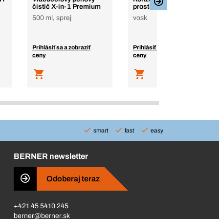
čistič X-in-1 Premium
prostriedok na dutiny
500 ml, sprej
vosk
Prihlásiť sa a zobraziť
Prihlásiť sa a zobraziť
ceny
ceny
smart
fast
easy
BERNER newsletter
Odoberaj teraz
+421 45 5410 245
berner@berner.sk