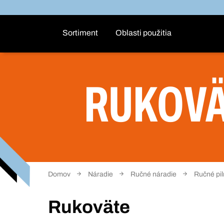
Sortiment
Oblasti použitia
RUKOV
Domov
Náradie
Ručné náradie
Ručné pil
Rukoväte