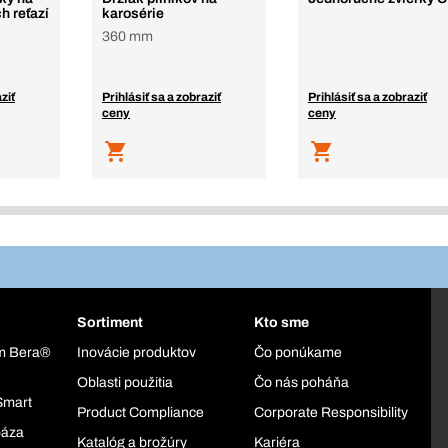
h reťazí
karosérie
360 mm
ziť
Prihlásiť sa a zobraziť
Prihlásiť sa a zobraziť
ceny
ceny
Sortiment
Kto sme
ém Bera®
Inovácie produktov
Čo ponúkame
Oblasti použitia
Čo nás poháňa
Smart
Product Compliance
Corporate Responsibility
báza
Katalóg a brožúry
Kariéra