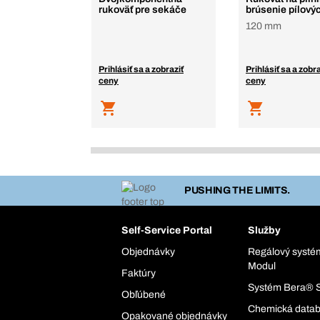
rukoväť pre sekáče
brúsenie pílovýc
120 mm
Prihlásiť sa a zobraziť
Prihlásiť sa a zobra
ceny
ceny
PUSHING THE LIMITS.
Self-Service Portal
Služby
Objednávky
Regálový syst
Modul
Faktúry
Systém Bera® 
Obľúbené
Chemická data
Opakované objednávky