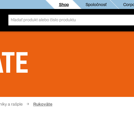
Shop
Spoločnosť
Corpo
ÄTE
níky a rašple
Rukoväte