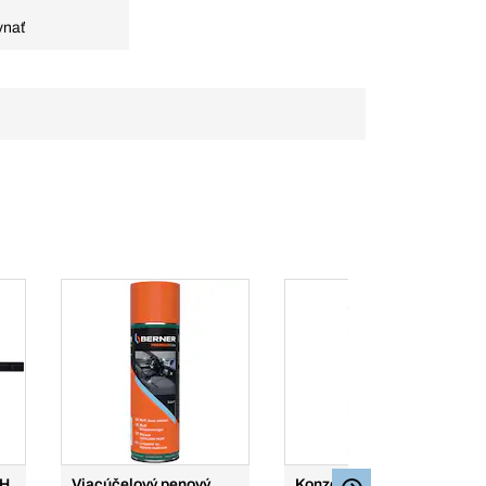
vnať
CH
Viacúčelový penový
Konzervačný