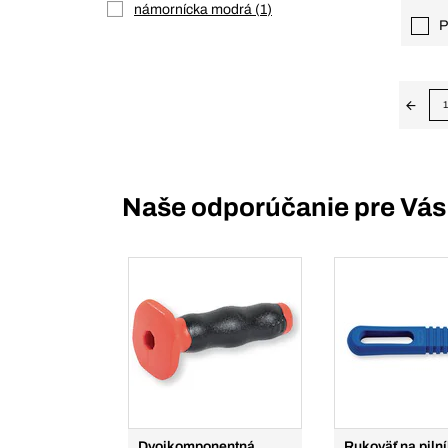
námornícka modrá
1
P
1
Naše odporúčanie pre Vás
Dvojkomponentná
Rukoväť na piln