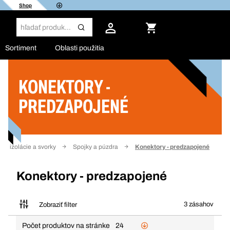
Shop
Sortiment
Oblasti použitia
KONEKTORY -
Filter
PREDZAPOJENÉ
ry, izolácie a svorky
Spojky a púzdra
Konektory - predzapojené
Konektory - predzapojené
3 zásahov
Zobraziť filter
Počet produktov na stránke
24