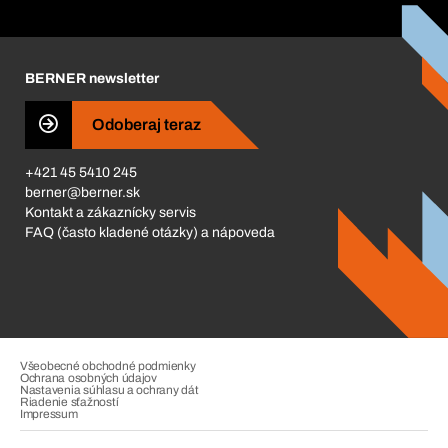
Katalóg a brožúry
Corporate Responsibility
Kariéra
BERNER newsletter
Business Conduct
Odoberaj teraz
+421 45 5410 245
berner@berner.sk
Kontakt a zákaznícky servis
FAQ (často kladené otázky) a nápoveda
Všeobecné obchodné podmienky
Ochrana osobných údajov
Nastavenia súhlasu a ochrany dát
Riadenie sťažností
Impressum