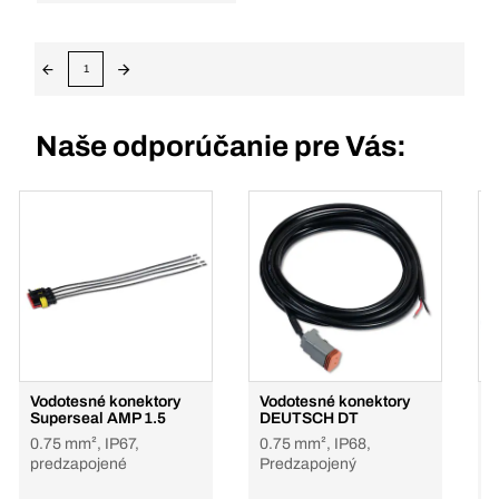
1
Naše odporúčanie pre Vás:
Vodotesné konektory
Vodotesné konektory
V
Superseal AMP 1.5
DEUTSCH DT
D
0.75 mm², IP67,
0.75 mm², IP68,
0
predzapojené
Predzapojený
p