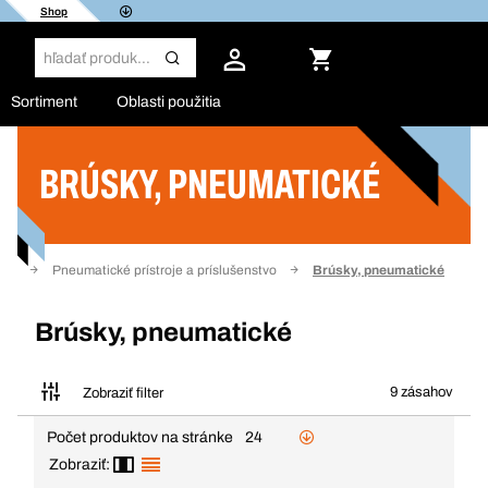
Shop
Sortiment
Oblasti použitia
BRÚSKY, PNEUMATICKÉ
Filter
oje
Pneumatické prístroje a príslušenstvo
Brúsky, pneumatické
Brúsky, pneumatické
9 zásahov
Zobraziť filter
Počet produktov na stránke
24
Zobraziť: