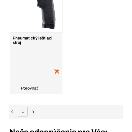
Pneumatický leštiaci
stroj
Porovnať
1