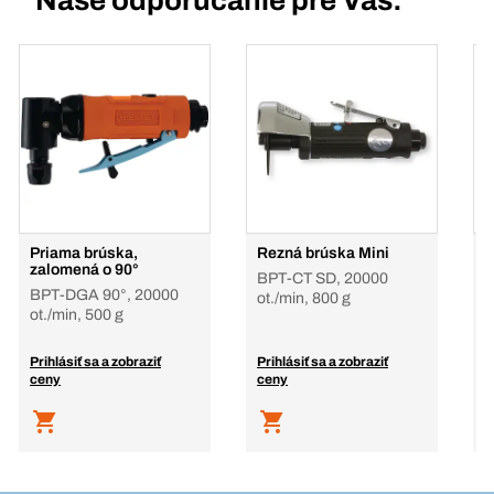
Naše odporúčanie pre Vás:
Priama brúska,
Rezná brúska Mini
P
zalomená o 90°
b
BPT-CT SD, 20000
BPT-DGA 90°, 20000
1
ot./min, 800 g
ot./min, 500 g
Prihlásiť sa a zobraziť
Prihlásiť sa a zobraziť
P
ceny
ceny
c