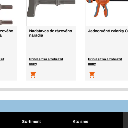
ázového
Nadstavce do rázového
Jednoručné zvierky 
a
náradia
ziť
Prihlásiť sa a zobraziť
Prihlásiť sa a zobraziť
ceny
ceny
Sortiment
Kto sme