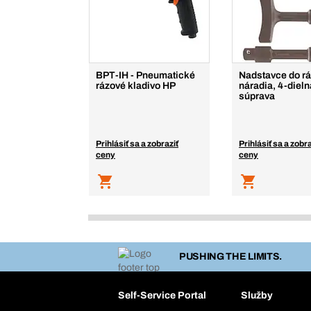
BPT-IH - Pneumatické
Nadstavce do r
rázové kladivo HP
náradia, 4-dieln
súprava
Prihlásiť sa a zobraziť
Prihlásiť sa a zobra
ceny
ceny
PUSHING THE LIMITS.
Self-Service Portal
Služby