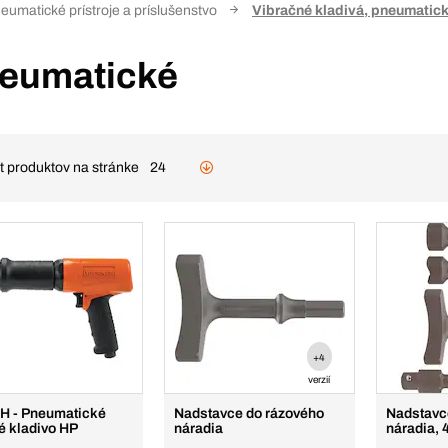
eumatické prístroje a príslušenstvo
Vibračné kladivá, pneumatic
neumatické
t produktov na stránke
24
+4
verzií
H - Pneumatické
Nadstavce do rázového
Nadstavc
é kladivo HP
náradia
náradia, 