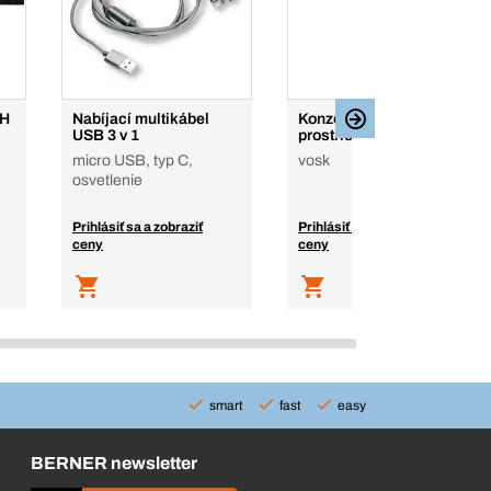
CH
Nabíjací multikábel
Konzervačný
USB 3 v 1
prostriedok na dutiny
micro USB, typ C,
vosk
osvetlenie
Prihlásiť sa a zobraziť
Prihlásiť sa a zobraziť
ceny
ceny
smart
fast
easy
BERNER newsletter