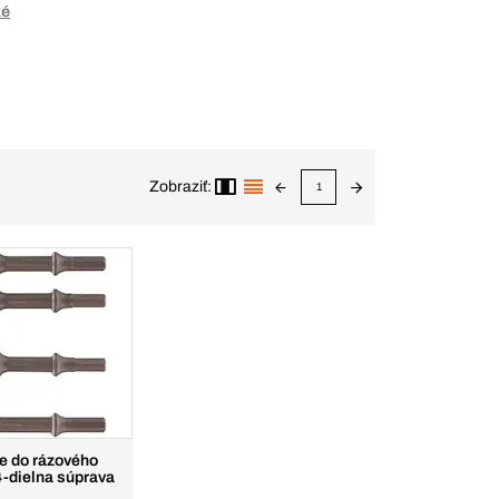
ké
Zobraziť:
1
e do rázového
4-dielna súprava